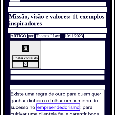
Missão, visão e valores: 11 exemplos
inspiradores
ARTIGO
por
Thomas J Law
10/11/2023
Postar conteúdo
Existe uma regra de ouro para quem quer
ganhar dinheiro e trilhar um caminho de
sucesso no
empreendedorismo
: para
cultivar uma clientela fiel e garantir bons