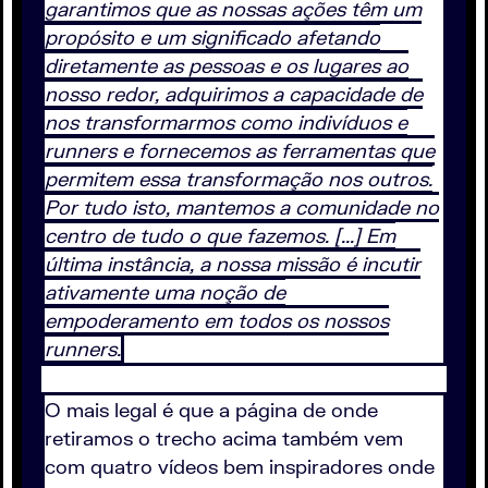
garantimos que as nossas ações têm um
propósito e um significado afetando
diretamente as pessoas e os lugares ao
nosso redor, adquirimos a capacidade de
nos transformarmos como indivíduos e
runners e fornecemos as ferramentas que
permitem essa transformação nos outros.
Por tudo isto, mantemos a comunidade no
centro de tudo o que fazemos. [...] Em
última instância, a nossa missão é incutir
ativamente uma noção de
empoderamento em todos os nossos
runners.
O mais legal é que a página de onde
retiramos o trecho acima também vem
com quatro vídeos bem inspiradores onde