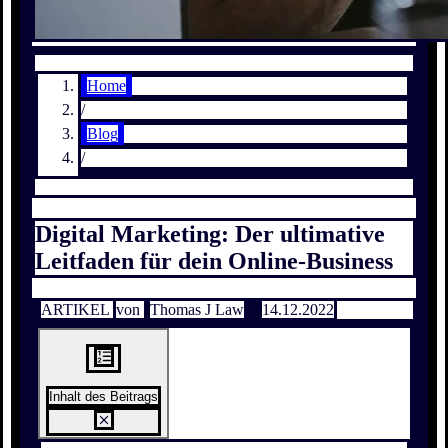
Home
/
Blog
/
Digital Marketing: Der ultimative
Leitfaden für dein Online-Business
ARTIKEL
von
Thomas J Law
14.12.2022
Inhalt des Beitrags