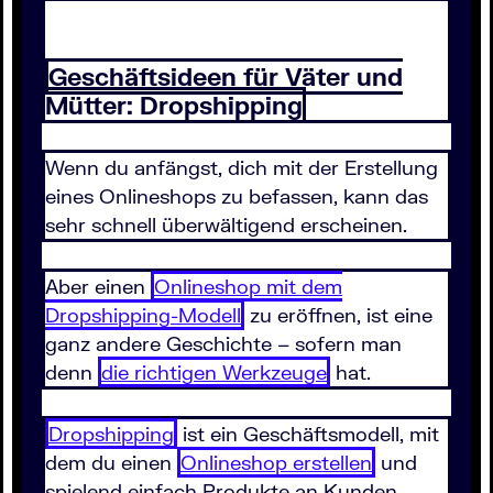
Geschäftsideen für Väter und
Mütter: Dropshipping
Wenn du anfängst, dich mit der Erstellung
eines Onlineshops zu befassen, kann das
sehr schnell überwältigend erscheinen.
Aber einen
Onlineshop mit dem
Dropshipping-Modell
zu eröffnen, ist eine
ganz andere Geschichte – sofern man
denn
die richtigen Werkzeuge
hat.
Dropshipping
ist ein Geschäftsmodell, mit
dem du einen
Onlineshop erstellen
und
spielend einfach Produkte an Kunden