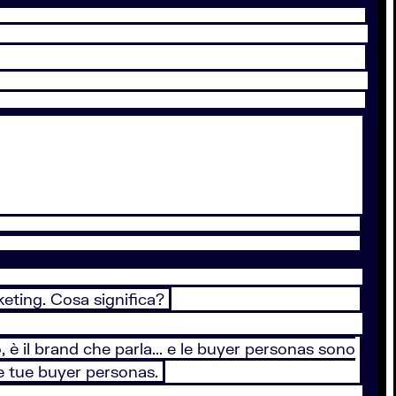
keting. Cosa significa?
, è il brand che parla... e le buyer personas sono
le tue buyer personas.