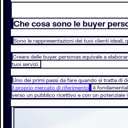
Che cosa sono le buyer per
Sono le rappresentazioni dei tuoi clienti ideali,
Creare delle buyer personas equivale a elaborar
tuoi servizi.
Uno dei primi passi da fare quando si tratta di 
il proprio mercato di riferimento
è fondamentale
verso un pubblico ricettivo e con un potenziale i