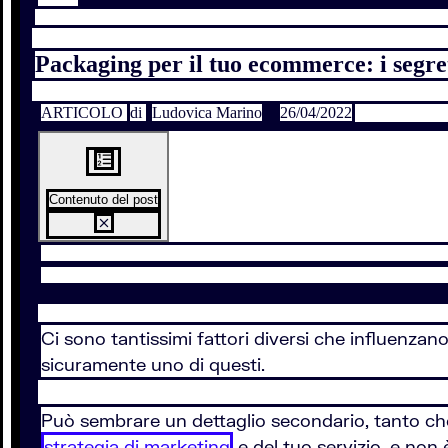
Packaging per il tuo ecommerce: i segre
ARTICOLO
di
Ludovica Marino
26/04/2022
Contenuto del post
Ci sono tantissimi fattori diversi che influenzano 
sicuramente uno di questi.
Può sembrare un dettaglio secondario, tanto ch
strategia di marketing
e del tuo servizio, e non