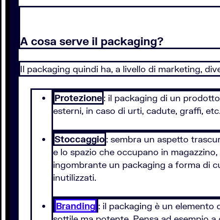
A cosa serve il packaging?
Il packaging quindi ha, a livello di marketing, 
Protezione
: il packaging di un prodotto
esterni, in caso di urti, cadute, graffi, e
Stoccaggio
: sembra un aspetto trascu
e lo spazio che occupano in magazzino,
ingombrante un packaging a forma di cuore
inutilizzati.
Branding
: il packaging è un elemento 
sottile ma potente. Pensa ad esempio a c