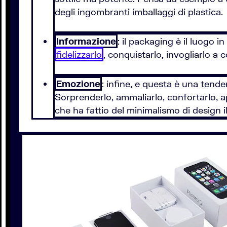
degli ingombranti imballaggi di plastica.
Informazione
: il packaging è il luogo i
fidelizzarlo
, conquistarlo, invogliarlo a
Emozione
: infine, e questa è una tend
Sorprenderlo, ammaliarlo, confortarlo, a
che ha fattio del minimalismo di design 