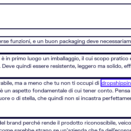
diverse funzioni, e un buon packaging deve necessariam
 è in primo luogo un imballaggio, il cui scopo pratico 
tc. Deve quindi essere resistente, leggero ma solido, eff
rabile, ma a meno che tu non ti occupi di
dropshippi
 è un aspetto fondamentale di cui tener conto. Pens
 o di stella, che quindi non si incastra perfettamente
del brand perché rende il prodotto riconoscibile, veic
ome sarebbe strano se un'azienda che fa dell'ecosost