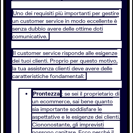
Uno dei requisiti più importanti per gestire
un customer service in modo eccellente è
senza dubbio avere delle ottime doti
comunicative.
Il customer service risponde alle esigenze
dei tuoi clienti. Proprio per questo motivo,
la tua assistenza clienti deve avere delle
caratteristiche fondamentali:
Prontezza
: se sei il proprietario di
un ecommerce, sai bene quanto
sia importante soddisfare le
aspettative e le esigenze dei clienti.
Ciononostante, gli imprevisti
possono capitare. Ecco perché il