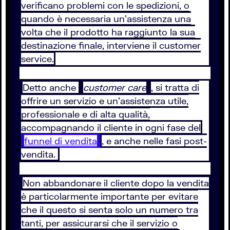
verificano problemi con le spedizioni, o
quando è necessaria un’assistenza una
volta che il prodotto ha raggiunto la sua
destinazione finale, interviene il customer
service.
Detto anche
customer care
, si tratta di
offrire un servizio e un’assistenza utile,
professionale e di alta qualità,
accompagnando il cliente in ogni fase del
funnel di vendita
, e anche nelle fasi post-
vendita.
Non abbandonare il cliente dopo la vendita
è particolarmente importante per evitare
che il questo si senta solo un numero tra
tanti, per assicurarsi che il servizio o