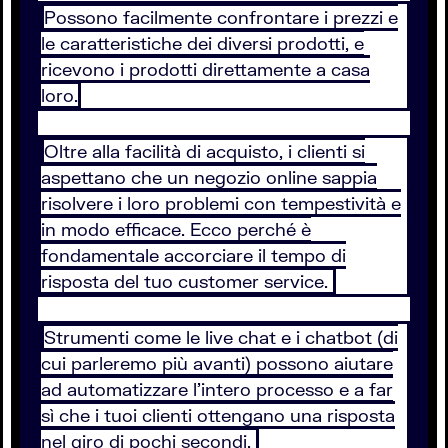
Possono facilmente confrontare i prezzi e
le caratteristiche dei diversi prodotti, e
ricevono i prodotti direttamente a casa
loro.
Oltre alla facilità di acquisto, i clienti si
aspettano che un negozio online sappia
risolvere i loro problemi con tempestività e
in modo efficace. Ecco perché è
fondamentale accorciare il tempo di
risposta del tuo customer service.
Strumenti come le live chat e i chatbot (di
cui parleremo più avanti) possono aiutare
ad automatizzare l’intero processo e a far
sì che i tuoi clienti ottengano una risposta
nel giro di pochi secondi.