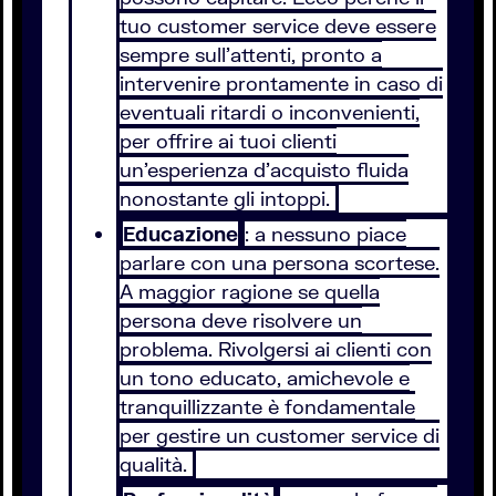
tuo customer service deve essere
sempre sull’attenti, pronto a
intervenire prontamente in caso di
eventuali ritardi o inconvenienti,
per offrire ai tuoi clienti
un’esperienza d’acquisto fluida
nonostante gli intoppi.
Educazione
: a nessuno piace
parlare con una persona scortese.
A maggior ragione se quella
persona deve risolvere un
problema. Rivolgersi ai clienti con
un tono educato, amichevole e
tranquillizzante è fondamentale
per gestire un customer service di
qualità.