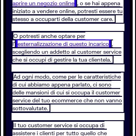
aprire un negozio online
, o se hai appena
iniziato a vendere online, potresti essere tu
stesso a occuparti della customer care.
O potresti anche optare per
l’
esternalizzazione di questo incarico
,
scegliendo un addetto al customer service
che si occupi di gestire la tua clientela.
Ad ogni modo, come per le caratteristiche
di cui abbiamo appena parlato, ci sono
delle mansioni di cui si occupa il customer
service del tuo ecommerce che non vanno
sottovalutate.
Il tuo customer service si occupa di
assistere i clienti per tutto quello che