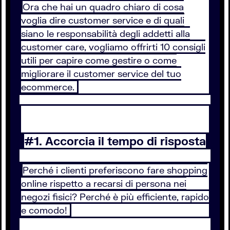
Ora che hai un quadro chiaro di cosa
voglia dire customer service e di quali
siano le responsabilità degli addetti alla
customer care, vogliamo offrirti 10 consigli
utili per capire come gestire o come
migliorare il customer service del tuo
ecommerce.
#1. Accorcia il tempo di risposta
Perché i clienti preferiscono fare shopping
online rispetto a recarsi di persona nei
negozi fisici? Perché è più efficiente, rapido
e comodo!