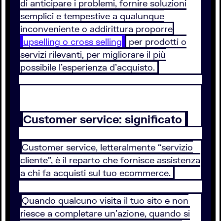
di anticipare i problemi, fornire soluzioni
semplici e tempestive a qualunque
inconveniente o addirittura proporre
upselling o cross selling
per prodotti o
servizi rilevanti, per migliorare il più
possibile l’esperienza d’acquisto.
Customer service: significato
Customer service, letteralmente “servizio
cliente”, è il reparto che fornisce assistenza
a chi fa acquisti sul tuo ecommerce.
Quando qualcuno visita il tuo sito e non
riesce a completare un’azione, quando si