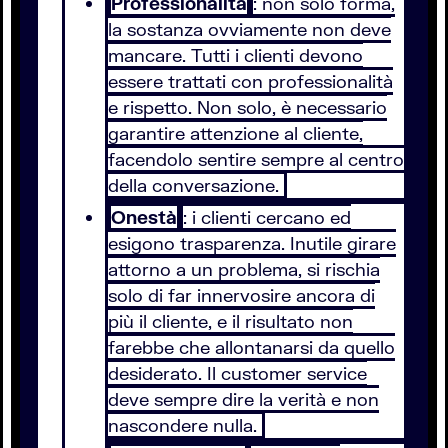
Professionalità
: non solo forma,
la sostanza ovviamente non deve
mancare. Tutti i clienti devono
essere trattati con professionalità
e rispetto. Non solo, è necessario
garantire attenzione al cliente,
facendolo sentire sempre al centro
della conversazione.
Onestà
: i clienti cercano ed
esigono trasparenza. Inutile girare
attorno a un problema, si rischia
solo di far innervosire ancora di
più il cliente, e il risultato non
farebbe che allontanarsi da quello
desiderato. Il customer service
deve sempre dire la verità e non
nascondere nulla.