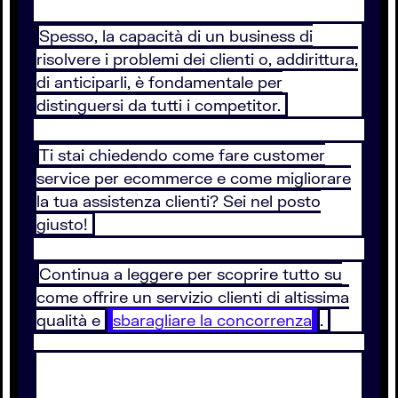
Spesso, la capacità di un business di
risolvere i problemi dei clienti o, addirittura,
di anticiparli, è fondamentale per
distinguersi da tutti i competitor.
Ti stai chiedendo come fare customer
service per ecommerce e come migliorare
la tua assistenza clienti? Sei nel posto
giusto!
Continua a leggere per scoprire tutto su
come offrire un servizio clienti di altissima
qualità e
sbaragliare la concorrenza
.