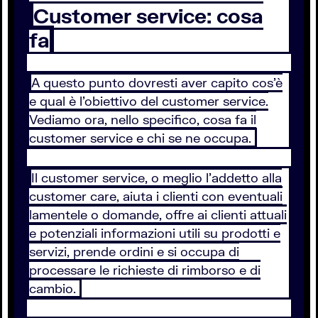
Customer service: cosa
fa
A questo punto dovresti aver capito cos’è
e qual è l’obiettivo del customer service.
Vediamo ora, nello specifico, cosa fa il
customer service e chi se ne occupa.
Il customer service, o meglio l’addetto alla
customer care, aiuta i clienti con eventuali
lamentele o domande, offre ai clienti attuali
e potenziali informazioni utili su prodotti e
servizi, prende ordini e si occupa di
processare le richieste di rimborso e di
cambio.