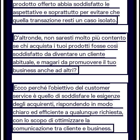
prodotto offerto abbia soddisfatto le
aspettative e soprattutto per evitare che
quella transazione resti un caso isolato.
D’altronde, non saresti molto più contento
se chi acquista i tuoi prodotti fosse così
soddisfatto da diventare un cliente
abituale, e magari da promuovere il tuo
business anche ad altri?
Ecco perché l’obiettivo del customer
service è quello di soddisfare le esigenze
degli acquirenti, rispondendo in modo
chiaro ed efficiente a qualunque richiesta,
con lo scopo di ottimizzare la
comunicazione tra cliente e business.