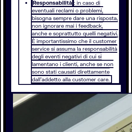
Responsabilità
: in caso di
eventuali reclami o problemi,
bisogna sempre dare una risposta,
non ignorare mai i feedback,
anche e soprattutto quelli negativi.
È importantissimo che il customer
service si assuma la responsabilità
degli eventi negativi di cui si
lamentano i clienti, anche se non
sono stati causati direttamente
dall’addetto alla customer care.