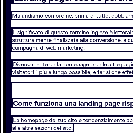
Ma andiamo con ordine: prima di tutto, dobbia
Il significato di questo termine inglese è letter
strutturalmente finalizzata alla conversione, a c
campagna di web marketing.
Diversamente dalla homepage o dalle altre pagine
visitatori il più a lungo possibile, e far sì che e
Come funziona una landing page ris
La homepage del tuo sito è tendenzialmente abbas
alle altre sezioni del sito.