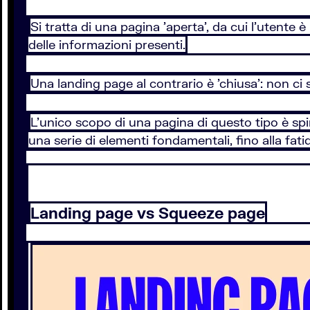
Si tratta di una pagina 'aperta', da cui l'utente 
delle informazioni presenti.
Una landing page al contrario è 'chiusa': non ci so
L'unico scopo di una pagina di questo tipo è spi
una serie di elementi fondamentali, fino alla fatid
Landing page vs Squeeze page