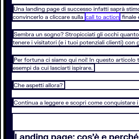
Una landing page di successo infatti saprà stimo
convincerlo a cliccare sulla
call to action
finale
Sembra un sogno? Stropicciati gli occhi quanto 
tenere i visitatori (e i tuoi potenziali clienti) con
Per fortuna ci siamo qui noi! In questo articolo t
esempi da cui lasciarti ispirare.
Che aspetti allora?
Continua a leggere e scopri come conquistare i 
Landing page: cos'è e perché