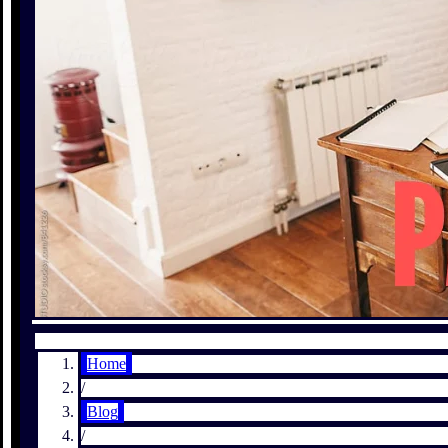
Home
/
Blog
/