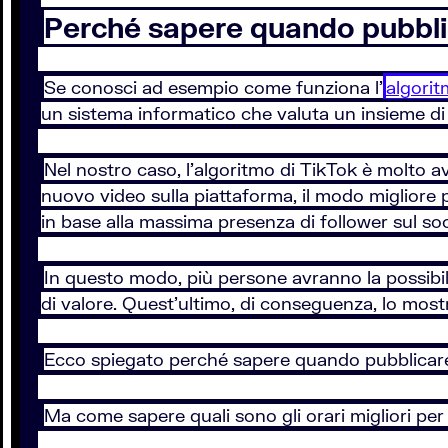
Perché sapere quando pubbli
Se conosci ad esempio come funziona l'
algori
un sistema informatico che valuta un insieme di f
Nel nostro caso, l'algoritmo di TikTok è molto av
nuovo video sulla piattaforma, il modo migliore
in base alla massima presenza di follower sul so
In questo modo, più persone avranno la possibi
di valore. Quest'ultimo, di conseguenza, lo most
Ecco spiegato perché sapere quando pubblicare
Ma come sapere quali sono gli orari migliori per