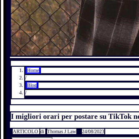
Home
/
Blog
/
I migliori orari per postare su TikTok n
ARTICOLO
di
Thomas J Law
24/08/2023