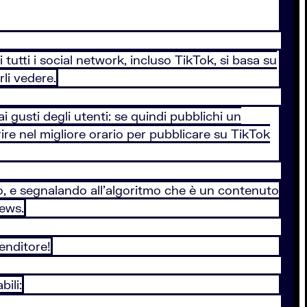
tutti i social network, incluso TikTok, si basa su
li vedere.
 gusti degli utenti: se quindi pubblichi un
re nel migliore orario per pubblicare su TikTok
o, e segnalando all'algoritmo che è un contenuto
iews.
enditore!
ili: