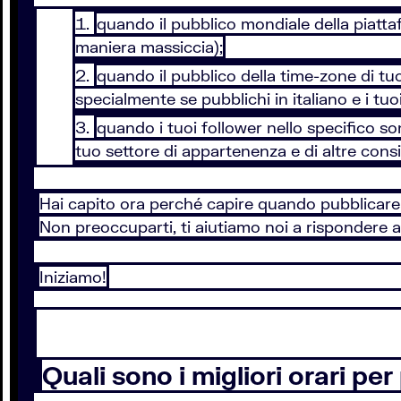
quando il pubblico mondiale della piatta
maniera massiccia);
quando il pubblico della time-zone di 
specialmente se pubblichi in italiano e i tuoi
quando i tuoi follower nello specifico 
tuo settore di appartenenza e di altre consi
Hai capito ora perché capire quando pubblicare
Non preoccuparti, ti aiutiamo noi a rispondere 
Iniziamo!
Quali sono i migliori orari p