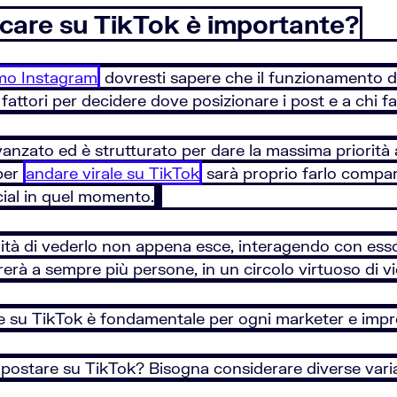
care su TikTok è importante?
tmo Instagram
dovresti sapere che il funzionamento di 
attori per decidere dove posizionare i post e a chi far
anzato ed è strutturato per dare la massima priorità ai
 per
andare virale su TikTok
sarà proprio farlo compari
cial in quel momento.
lità di vederlo non appena esce, interagendo con ess
rerà a sempre più persone, in un circolo virtuoso di v
 su TikTok è fondamentale per ogni marketer e impr
 postare su TikTok? Bisogna considerare diverse variab