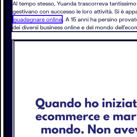
Al tempo stesso, Yuanda trascorreva tantissimo 
gestivano con successo le loro attività. Si è appas
guadagnare online
. A 15 anni ha persino prova
dei diversi business online e del mondo dell’ecom