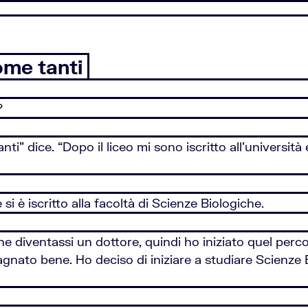
come tanti
?
i” dice. “Dopo il liceo mi sono iscritto all’università 
 si è iscritto alla facoltà di Scienze Biologiche.
he diventassi un dottore, quindi ho iniziato quel per
gnato bene. Ho deciso di iniziare a studiare Scienze 