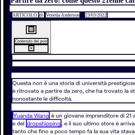
Partire da zero: come questo 21enne can
ARTICOLO
di
Venetia Anderson
23/03/2022
Contenuto del post
Questa non è una storia di università prestigiose
è ritrovato a partire da zero, che ha trovato la 
nonostante le difficoltà.
Yuanda Wang
è un giovane imprenditore di 21 a
e del
dropshipping
, e il suo ultimo store è arr
tanto che fino a poco tempo fa la sua vita sta