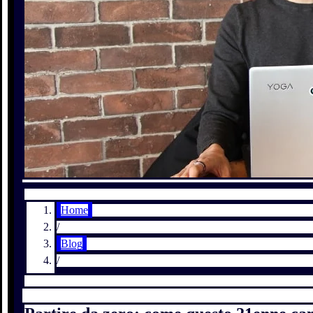
Home
/
Blog
/