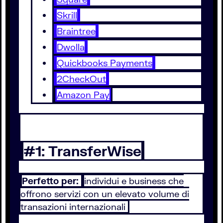
Skrill
Braintree
Dwolla
Quickbooks Payments
2CheckOut
Amazon Pay
#1: TransferWise
Perfetto per:
individui e business che
offrono servizi con un elevato volume di
transazioni internazionali