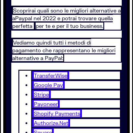
Scoprirai quali sono le migliori alternative a
aPaypal nel 2022 e potrai trovare quella
perfetta
per te e per il tuo business.
Vediamo quindi tutti i metodi di
pagamento che rappresentano le migliori
alternative a PayPal:
TransferWise
Google Pay
Stripe
Payoneer
Shopify Payments
Authorize.Net
Square