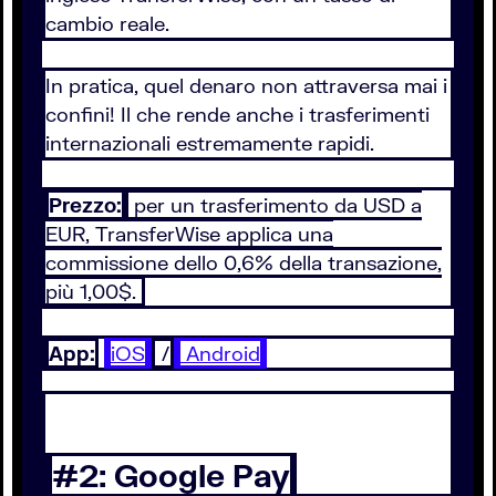
cambio reale.
In pratica, quel denaro non attraversa mai i
confini! Il che rende anche i trasferimenti
internazionali estremamente rapidi.
Prezzo:
per un trasferimento da USD a
EUR, TransferWise applica una
commissione dello 0,6% della transazione,
più 1,00$.
App:
iOS
/
Android
#2: Google Pay