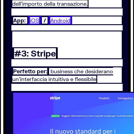
dell’importo della transazione.
App:
iOS
/
Android
#3: Stripe
Perfetto per:
business che desiderano
un’interfaccia intuitiva e flessibile