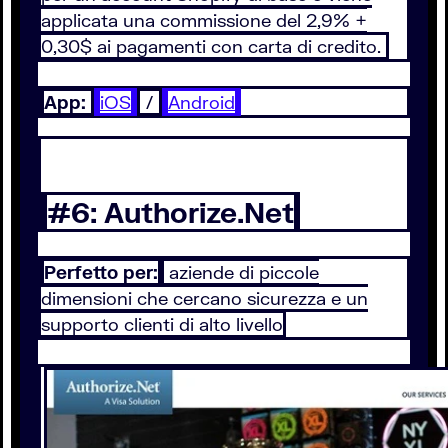
applicata una commissione del 2,9% +
0,30$ ai pagamenti con carta di credito.
App:
iOS
/
Android
#6: Authorize.Net
Perfetto per:
aziende di piccole
dimensioni che cercano sicurezza e un
supporto clienti di alto livello