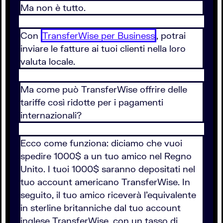
Ma non è tutto.
Con
TransferWise per Business
, potrai
inviare le fatture ai tuoi clienti nella loro
valuta locale.
Ma come può TransferWise offrire delle
tariffe così ridotte per i pagamenti
internazionali?
Ecco come funziona: diciamo che vuoi
spedire 1000$ a un tuo amico nel Regno
Unito. I tuoi 1000$ saranno depositati nel
tuo account americano TransferWise. In
seguito, il tuo amico riceverà l’equivalente
in sterline britanniche dal tuo account
inglese TransferWise, con un tasso di