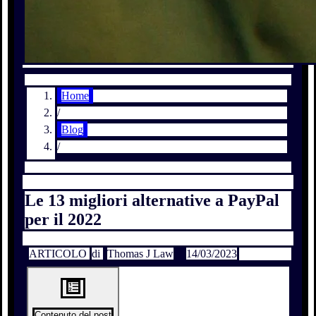
Home
/
Blog
/
Le 13 migliori alternative a PayPal
per il 2022
ARTICOLO
di
Thomas J Law
14/03/2023
Contenuto del post