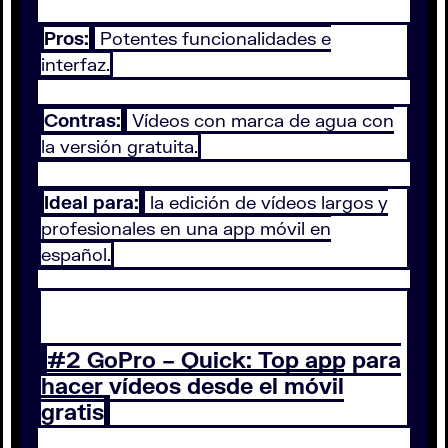
Pros:
Potentes funcionalidades e
interfaz.
Contras:
Vídeos con marca de agua con
la versión gratuita.
Ideal para:
la edición de vídeos largos y
profesionales en una app móvil en
español.
#2 GoPro – Quick: Top app para
hacer vídeos desde el móvil
gratis