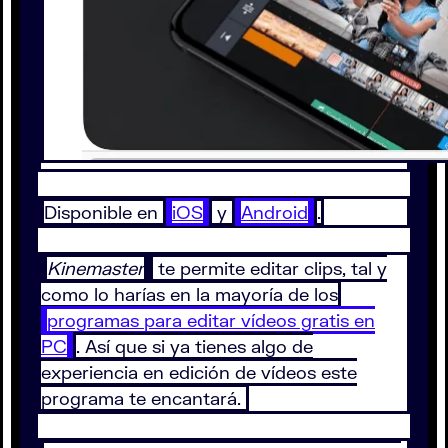
Disponible en
iOS
y
Android
.
Kinemaster
te permite editar clips, tal y
como lo harías en la mayoría de los
programas para editar vídeos gratis en
PC
. Así que si ya tienes algo de
experiencia en edición de vídeos este
programa te encantará.