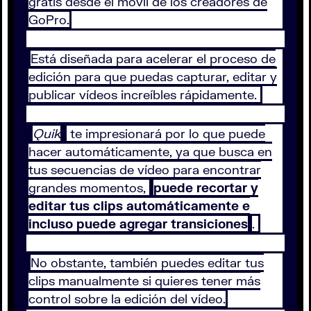
gratis desde el móvil de los creadores de
GoPro.
Está diseñada para acelerar el proceso de
edición para que puedas capturar, editar y
publicar vídeos increíbles rápidamente.
Quik
te impresionará por lo que puede
hacer automáticamente, ya que busca en
tus secuencias de vídeo para encontrar
grandes momentos,
puede recortar y
editar tus clips automáticamente e
incluso puede agregar transiciones
.
No obstante, también puedes editar tus
clips manualmente si quieres tener más
control sobre la edición del vídeo.