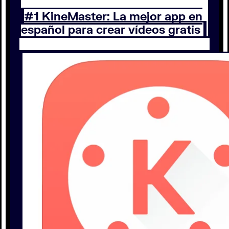
#1 KineMaster: La mejor app en
español para crear vídeos gratis