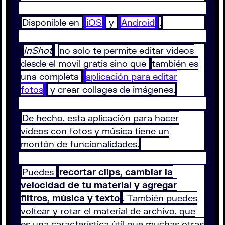
Disponible en
iOS
y
Android
.
InShot
no solo te permite editar videos
desde el movil gratis sino que
también es
una completa
aplicación para editar
fotos
y crear collages de imágenes.
De hecho, esta aplicación para hacer
vídeos con fotos y música tiene un
montón de funcionalidades.
Puedes
recortar clips, cambiar la
velocidad de tu material y agregar
filtros, música y texto
. También puedes
voltear y rotar el material de archivo, que
es una característica útil que muchas otras