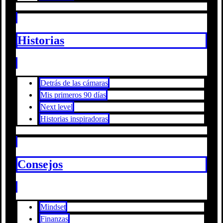
Historias
Detrás de las cámaras
Mis primeros 90 días
Next level
Historias inspiradoras
Consejos
Mindset
Finanzas