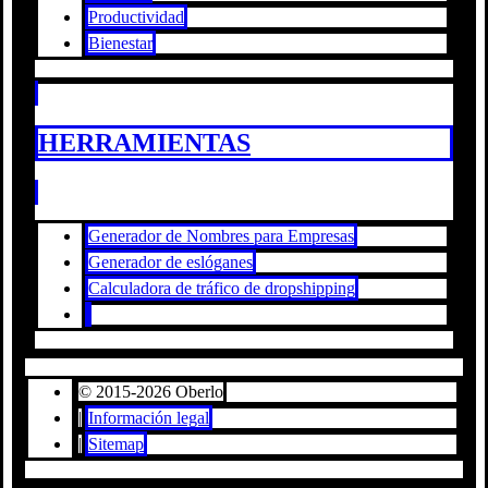
Productividad
Bienestar
HERRAMIENTAS
Generador de Nombres para Empresas
Generador de eslóganes
Calculadora de tráfico de dropshipping
© 2015-2026 Oberlo
|
Información legal
|
Sitemap