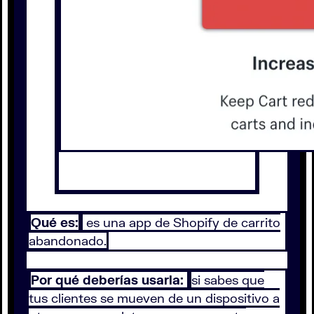
Qué es:
es una app de Shopify de carrito
abandonado.
Por qué deberías usarla:
si sabes que
tus clientes se mueven de un dispositivo a