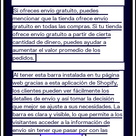
Si ofreces envío gratuito, puedes
mencionar que la tienda ofrece envío
gratuito en todas las compras. Si tu tienda
ofrece envío gratuito a partir de cierta
cantidad de dinero, puedes ayudar a
aumentar el valor promedio de los
pedidos.
Al tener esta barra instalada en tu página
web gracias a esta aplicación de Shopify,
los clientes pueden ver fácilmente los
detalles de envío y así tomar la decisión
que mejor se ajuste a sus necesidades. La
barra es clara y visible, lo que permite a los
visitantes acceder a la información de
envío sin tener que pasar por con las