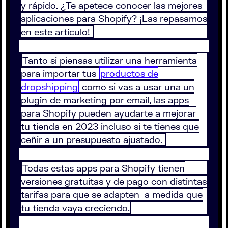
y rápido. ¿Te apetece conocer las mejores
aplicaciones para Shopify? ¡Las repasamos
en este artículo!
Tanto si piensas utilizar una herramienta
para importar tus
productos de
dropshipping
como si vas a usar una un
plugin de marketing por email, las apps
para Shopify pueden ayudarte a mejorar
tu tienda en 2023 incluso si te tienes que
ceñir a un presupuesto ajustado.
Todas estas apps para Shopify tienen
versiones gratuitas y de pago con distintas
tarifas para que se adapten a medida que
tu tienda vaya creciendo.