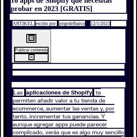
16 apps de Shopify que necesitas
probar en 2023 [GRATIS]
ARTIKEL
escrito por
jorgedelbarco
12/1/2023
Publicar contenido
Las
aplicaciones de Shopify
te
permiten añadir valor a tu tienda de
ecommerce, aumentar las ventas y, por
tanto, incrementar tus ganancias. Y
aunque agregar apps puede parecer
complicado, verás que es algo muy sencillo