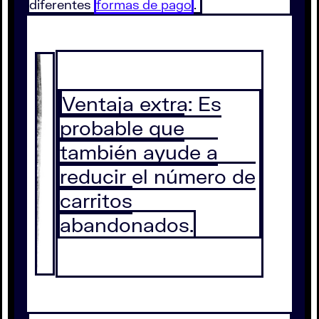
diferentes
formas de pago
.
Ventaja extra: Es
probable que
también ayude a
reducir el número de
carritos
abandonados.