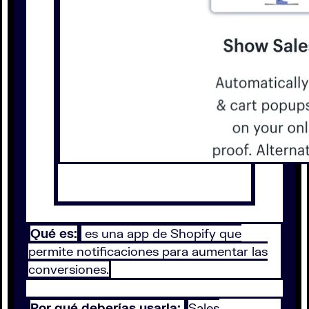
Qué es:
es una app de Shopify que
permite notificaciones para aumentar las
conversiones.
Por qué deberías usarla:
Sales