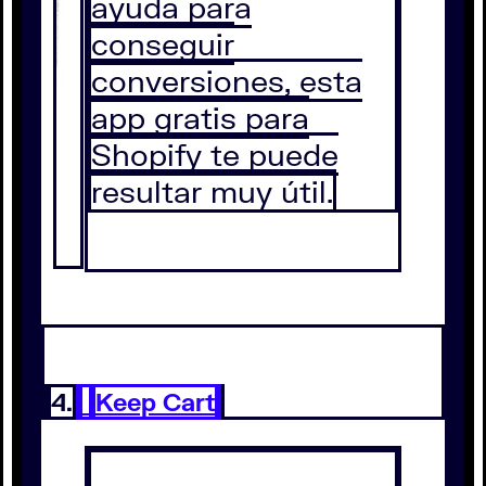
ayuda para
conseguir
conversiones, esta
app gratis para
Shopify te puede
resultar muy útil.
4.
Keep Cart