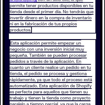
permite tener productos disponibles en tu
tienda desde el primer día. No tendrás que
invertir dinero en la compra de inventario
ni en la fabricación de tus propios
productos.
Esta aplicación permite empezar un
negocio con una inversión inicial muy
pequeña. También se pueden procesar
pedidos a través de la aplicación. En
cuanto un cliente realice un pedido en tu
tienda, el pedido se procesa y gestiona
rápidamente, ya que todo el proceso está
automatizado. Esta aplicación de Shopify
es perfecta para aquellos que tienen su
trabajo y tienen la tienda como proyecto
paralelo a tiempo parcial, ya que la carga