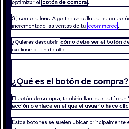
optimizar el
botón de compra
.
Sí, como lo lees. Algo tan sencillo como un bo
incrementado las ventas de tu
ecommerce
.
¿Quieres descubrir
cómo debe ser el botón d
explicamos en detalle.
¿Qué es el botón de compra?
El botón de compra, también llamado botón de “a
acción o enlace en el que el usuario hace cli
Estos botones se suelen ubicar principalmente e