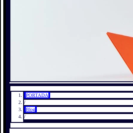
PORTADA
/
Blog
/