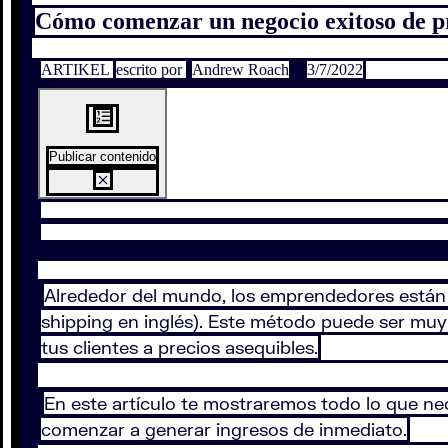
Cómo comenzar un negocio exitoso de p
ARTIKEL
escrito por
Andrew Roach
3/7/2022
Publicar contenido
Alrededor del mundo, los emprendedores están
shipping en inglés). Este método puede ser muy
tus clientes a precios asequibles.
En este artículo te mostraremos todo lo que nec
comenzar a generar ingresos de inmediato.