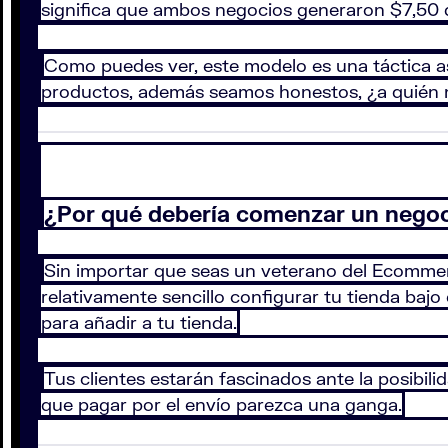
significa que ambos negocios generaron $7,50 d
Como puedes ver, este modelo es una táctica as
productos, además seamos honestos, ¿a quién no
¿Por qué debería comenzar un negoc
Sin importar que seas un veterano del Ecomm
relativamente sencillo configurar tu tienda ba
para añadir a tu tienda.
Tus clientes estarán fascinados ante la posibili
que pagar por el envío parezca una ganga.