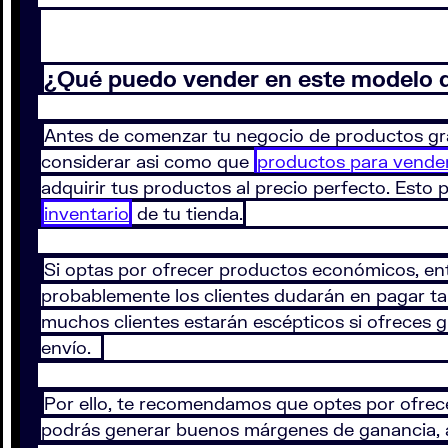
¿Qué puedo vender en este modelo 
Antes de comenzar tu negocio de productos gr
considerar asi como que
productos para vender
adquirir tus productos al precio perfecto. Esto
inventario
de tu tienda.
Si optas por ofrecer productos económicos, en
probablemente los clientes dudarán en pagar tar
muchos clientes estarán escépticos si ofreces gr
envío.
Por ello, te recomendamos que optes por ofrecer
podrás generar buenos márgenes de ganancia, a