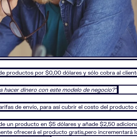
de productos por $0,00 dólares y sólo cobra al client
 hacer dinero con este modelo de negocio?”
tarifas de envío, para así cubrir el costo del produc
de un producto en $5 dólares y añade $2,50 adicional
ente ofrecerá el producto gratis,pero incrementará l