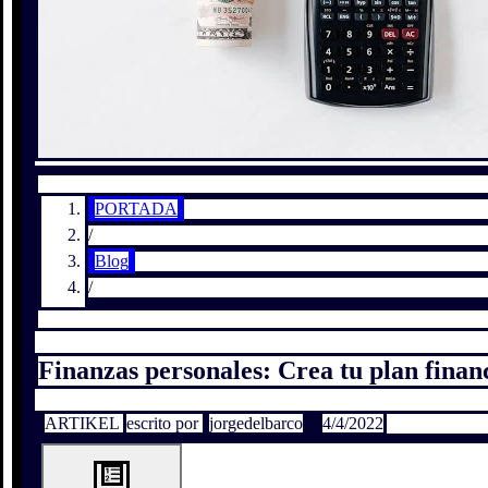
PORTADA
/
Blog
/
Finanzas personales: Crea tu plan finan
ARTIKEL
escrito por
jorgedelbarco
4/4/2022