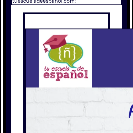
tuescueladeespañol.com: