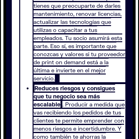
tienes que preocuparte de darles
mantenimiento, renovar licencias,
actualizar las tecnologías que
utilizas o capacitar a tus
empleados. Tu socio asumirá esta
parte. Eso sí, es importante que
conozcas y valores si tu proveedor
de print on demand está a la
última e invierte en el mejor
servicio.
Reduces riesgos y consigues
que tu negocio sea más
escalable
. Producir a medida que
vas recibiendo los pedidos de tus
clientes te permite emprender con
menos riesgos e incertidumbre. Y
como también te ahorras la