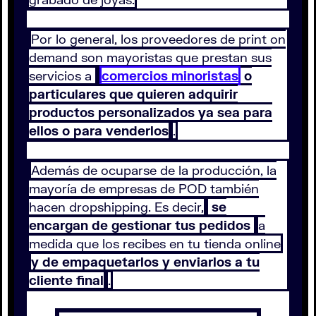
Por lo general, los proveedores de print on
demand son mayoristas que prestan sus
servicios a
comercios minoristas
o
particulares que quieren adquirir
productos personalizados ya sea para
ellos o para venderlos
.
Además de ocuparse de la producción, la
mayoría de empresas de POD también
hacen dropshipping. Es decir,
se
encargan de gestionar tus pedidos
a
medida que los recibes en tu tienda online
y de empaquetarlos y enviarlos a tu
cliente final
.