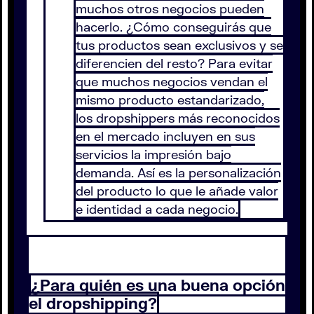
muchos otros negocios pueden
hacerlo. ¿Cómo conseguirás que
tus productos sean exclusivos y se
diferencien del resto? Para evitar
que muchos negocios vendan el
mismo producto estandarizado,
los dropshippers más reconocidos
en el mercado incluyen en sus
servicios la impresión bajo
demanda. Así es la personalización
del producto lo que le añade valor
e identidad a cada negocio.
¿Para quién es una buena opción
el dropshipping?