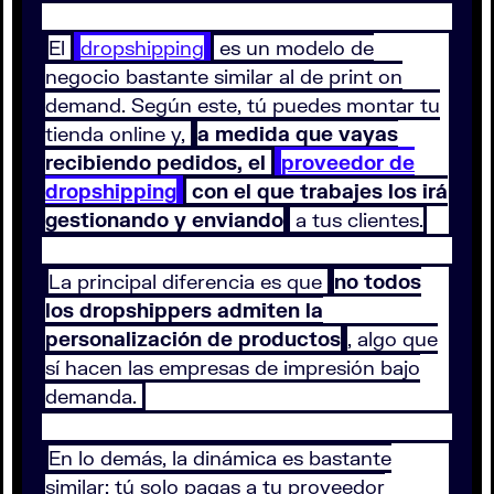
El
dropshipping
es un modelo de
negocio bastante similar al de print on
demand. Según este, tú puedes montar tu
tienda online y,
a medida que vayas
recibiendo pedidos, el
proveedor de
dropshipping
con el que trabajes los irá
gestionando y enviando
a tus clientes.
La principal diferencia es que
no todos
los dropshippers admiten la
personalización de productos
, algo que
sí hacen las empresas de impresión bajo
demanda.
En lo demás, la dinámica es bastante
similar: tú solo pagas a tu proveedor