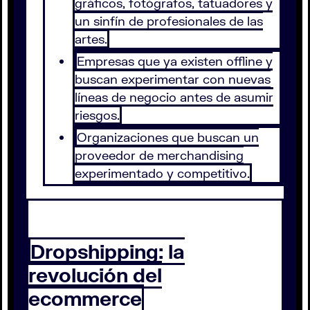
gráficos, fotógrafos, tatuadores y
un sinfín de profesionales de las
artes.
Empresas que ya existen offline y
buscan experimentar con nuevas
líneas de negocio antes de asumir
riesgos.
Organizaciones que buscan un
proveedor de merchandising
experimentado y competitivo.
Dropshipping: la
revolución del
ecommerce