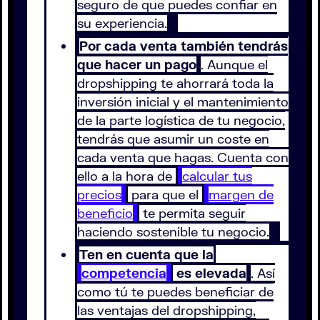
seguro de que puedes confiar en
su experiencia.
Por cada venta también tendrás
que hacer un pago
. Aunque el
dropshipping te ahorrará toda la
inversión inicial y el mantenimiento
de la parte logística de tu negocio,
tendrás que asumir un coste en
cada venta que hagas. Cuenta con
ello a la hora de
calcular tus
precios
para que el
margen de
beneficio
te permita seguir
haciendo sostenible tu negocio.
Ten en cuenta que la
competencia
es elevada
. Así
como tú te puedes beneficiar de
las ventajas del dropshipping,