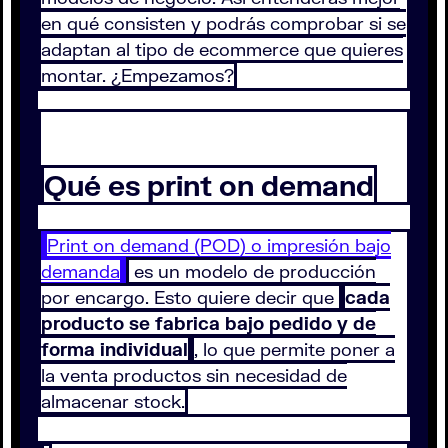
en qué consisten y podrás comprobar si se
adaptan al tipo de ecommerce que quieres
montar. ¿Empezamos?
Qué es print on demand
Print on demand (POD) o impresión bajo
demanda
es un modelo de producción
por encargo. Esto quiere decir que
cada
producto se fabrica bajo pedido y de
forma individual
, lo que permite poner a
la venta productos sin necesidad de
almacenar stock.