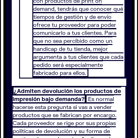
con productos de print on
demand, tendrás que conocer qué
tiempos de gestión y de envío
ofrece tu proveedor para poder
comunicarlo a tus clientes. Para
que no sea percibido como un
handicap de tu tienda, mejor
argumenta a tus clientes que cada
pedido será especialmente
fabricado para ellos.
¿Admiten devolución los productos de
impresión bajo demanda?
Es normal
hacerse esta pregunta si vas a vender
productos que se fabrican por encargo.
Cada proveedor se rige por sus propias
políticas de devolución y su forma de