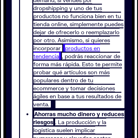
demand, si vendes por
dropshipping y uno de tus
productos no funciona bien en tu
tienda online, simplemente puedes
dejar de ofrecerlo o reemplazarlo
por otro. Asimismo, si quieres
incorporar
productos en
tendencia
, podrás reaccionar de
forma más rápida. Esto te permite
probar qué artículos son más
populares dentro de tu
ecommerce y tomar decisiones
ágiles en base a tus resultados de
venta.
Ahorras mucho dinero y reduces
riesgos
. La producción y la
logística suelen implicar