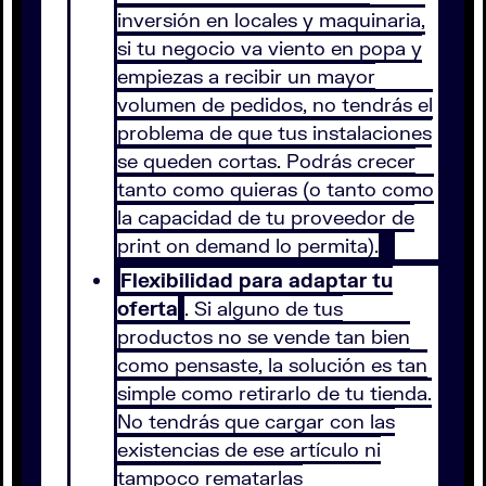
inversión en locales y maquinaria,
si tu negocio va viento en popa y
empiezas a recibir un mayor
volumen de pedidos, no tendrás el
problema de que tus instalaciones
se queden cortas. Podrás crecer
tanto como quieras (o tanto como
la capacidad de tu proveedor de
print on demand lo permita).
Flexibilidad para adaptar tu
oferta
. Si alguno de tus
productos no se vende tan bien
como pensaste, la solución es tan
simple como retirarlo de tu tienda.
No tendrás que cargar con las
existencias de ese artículo ni
tampoco rematarlas