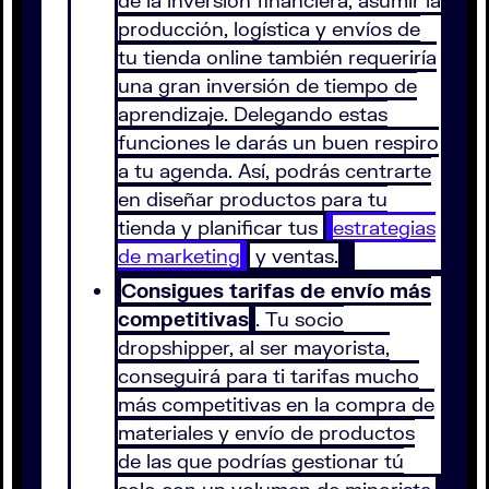
de la inversión financiera, asumir la
producción, logística y envíos de
tu tienda online también requeriría
una gran inversión de tiempo de
aprendizaje. Delegando estas
funciones le darás un buen respiro
a tu agenda. Así, podrás centrarte
en diseñar productos para tu
tienda y planificar tus
estrategias
de marketing
y ventas.
Consigues tarifas de envío más
competitivas
. Tu socio
dropshipper, al ser mayorista,
conseguirá para ti tarifas mucho
más competitivas en la compra de
materiales y envío de productos
de las que podrías gestionar tú