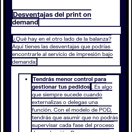
Desventajas del print on
demand
¿Qué hay en el otro lado de la balanza?
Aquí tienes las desventajas que podrías
encontrarle al servicio de impresión bajo
demanda:
Tendrás menor control para
gestionar tus pedidos
. Es algo
que siempre sucede cuando
externalizas o delegas una
función. Con el modelo de POD,
tendrás que asumir que no podrás
supervisar cada fase del proceso