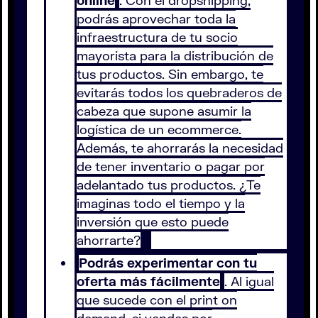
online
. Con el dropshipping,
podrás aprovechar toda la
infraestructura de tu socio
mayorista para la distribución de
tus productos. Sin embargo, te
evitarás todos los quebraderos de
cabeza que supone asumir la
logística de un ecommerce.
Además, te ahorrarás la necesidad
de tener inventario o pagar por
adelantado tus productos. ¿Te
imaginas todo el tiempo y la
inversión que esto puede
ahorrarte?
Podrás experimentar con tu
oferta más fácilmente
. Al igual
que sucede con el print on