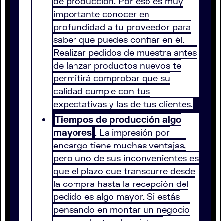
de producción. Por eso es muy
importante conocer en
profundidad a tu proveedor para
saber que puedes confiar en él.
Realizar pedidos de muestra antes
de lanzar productos nuevos te
permitirá comprobar que su
calidad cumple con tus
expectativas y las de tus clientes.
Tiempos de producción algo
mayores
. La impresión por
encargo tiene muchas ventajas,
pero uno de sus inconvenientes es
que el plazo que transcurre desde
la compra hasta la recepción del
pedido es algo mayor. Si estás
pensando en montar un negocio