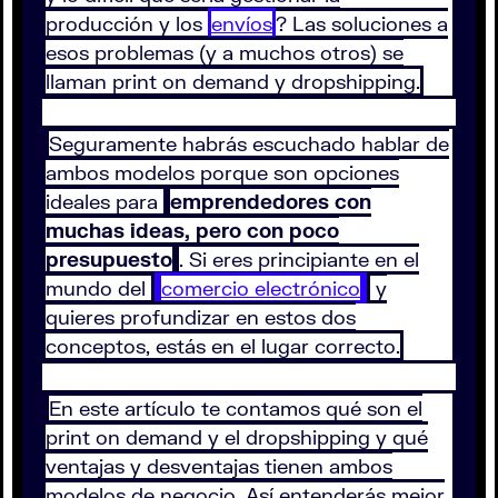
producción y los
envíos
? Las soluciones a
esos problemas (y a muchos otros) se
llaman print on demand y dropshipping.
Seguramente habrás escuchado hablar de
ambos modelos porque son opciones
ideales para
emprendedores con
muchas ideas, pero con poco
presupuesto
. Si eres principiante en el
mundo del
comercio electrónico
y
quieres profundizar en estos dos
conceptos, estás en el lugar correcto.
En este artículo te contamos qué son el
print on demand y el dropshipping y qué
ventajas y desventajas tienen ambos
modelos de negocio. Así entenderás mejor