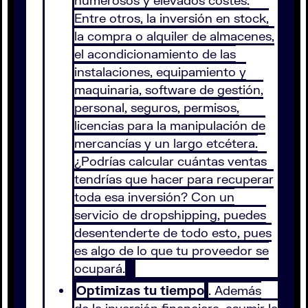
numerosos y elevados costes.
Entre otros, la inversión en stock,
la compra o alquiler de almacenes,
el acondicionamiento de las
instalaciones, equipamiento y
maquinaria, software de gestión,
personal, seguros, permisos,
licencias para la manipulación de
mercancías y un largo etcétera.
¿Podrías calcular cuántas ventas
tendrías que hacer para recuperar
toda esa inversión? Con un
servicio de dropshipping, puedes
desentenderte de todo esto, pues
es algo de lo que tu proveedor se
ocupará.
Optimizas tu tiempo
. Además