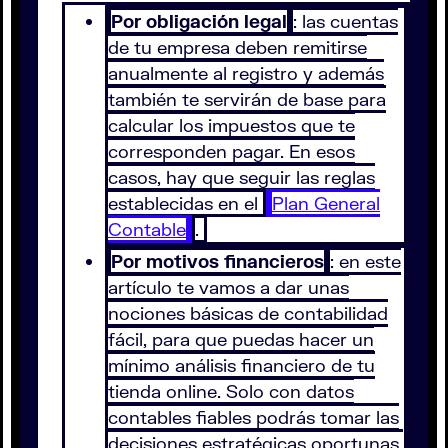
Por obligación legal
: las cuentas
de tu empresa deben remitirse
anualmente al registro y además
también te servirán de base para
calcular los impuestos que te
corresponden pagar. En esos
casos, hay que seguir las reglas
establecidas en el
Plan General
Contable
.
Por motivos financieros
: en este
artículo te vamos a dar unas
nociones básicas de contabilidad
fácil, para que puedas hacer un
mínimo análisis financiero de tu
tienda online. Solo con datos
contables fiables podrás tomar las
decisiones estratégicas oportunas.