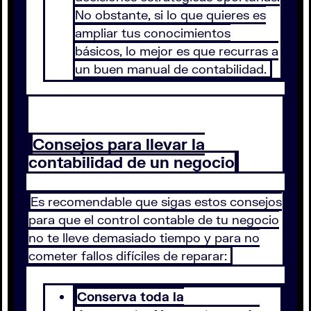
No obstante, si lo que quieres es
ampliar tus conocimientos
básicos, lo mejor es que recurras a
un buen manual de contabilidad.
Consejos para llevar la
contabilidad de un negocio
Es recomendable que sigas estos consejos
para que el control contable de tu negocio
no te lleve demasiado tiempo y para no
cometer fallos difíciles de reparar:
Conserva toda la