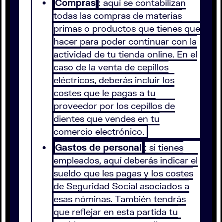
Compras
: aquí se contabilizan
todas las compras de materias
primas o productos que tienes que
hacer para poder continuar con la
actividad de tu tienda online. En el
caso de la venta de cepillos
eléctricos, deberás incluir los
costes que le pagas a tu
proveedor por los cepillos de
dientes que vendes en tu
comercio electrónico.
Gastos de personal
: si tienes
empleados, aquí deberás indicar el
sueldo que les pagas y los costes
de Seguridad Social asociados a
esas nóminas. También tendrás
que reflejar en esta partida tu