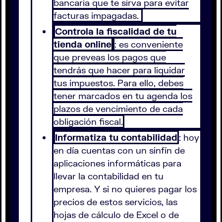
bancaria que te sirva para evitar
facturas impagadas.
Controla la fiscalidad de tu
tienda online
: es conveniente
que preveas los pagos que
tendrás que hacer para liquidar
tus impuestos. Para ello, debes
tener marcados en tu agenda los
plazos de vencimiento de cada
obligación fiscal.
Informatiza tu contabilidad
: hoy
en día cuentas con un sinfín de
aplicaciones informáticas para
llevar la contabilidad en tu
empresa. Y si no quieres pagar los
precios de estos servicios, las
hojas de cálculo de Excel o de