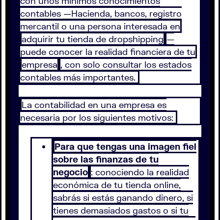
con unos mínimos conocimientos
contables —Hacienda, bancos, registro
mercantil o una persona interesada en
adquirir tu tienda de dropshipping
—
puede conocer la realidad financiera de tu
empresa
, con solo consultar los estados
contables más importantes.
La contabilidad en una empresa es
necesaria por los siguientes motivos:
Para que tengas una imagen fiel
sobre las finanzas de tu
negocio
: conociendo la realidad
económica de tu tienda online,
sabrás si estás ganando dinero, si
tienes demasiados gastos o si tu