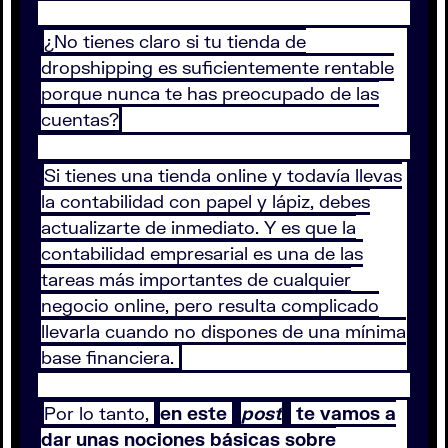
¿No tienes claro si tu tienda de
dropshipping es suficientemente rentable
porque nunca te has preocupado de las
cuentas?
Si tienes una tienda online y todavía llevas
la contabilidad con papel y lápiz, debes
actualizarte de inmediato. Y es que la
contabilidad empresarial es una de las
tareas más importantes de cualquier
negocio online, pero resulta complicado
llevarla cuando no dispones de una mínima
base financiera.
Por lo tanto,
en este
post
te vamos a
dar unas nociones básicas sobre