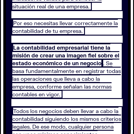
situación real de una empresa.
Por eso necesitas llevar correctamente la
contabilidad de tu empresa.
La contabilidad empresarial tiene la
misión de crear una imagen fiel sobre el
estado económico de un negocio
. Se
basa fundamentalmente en registrar todas
las operaciones que lleva a cabo la
empresa, conforme señalan las normas
contables en vigor.
Todos los negocios deben llevar a cabo la
contabilidad siguiendo los mismos criterios
legales. De ese modo, cualquier persona