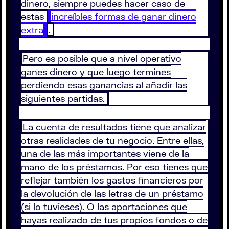
dinero, siempre puedes hacer caso de
estas
increíbles formas de ganar dinero
extra
.
Pero es posible que a nivel operativo
ganes dinero y que luego termines
perdiendo esas ganancias al añadir las
siguientes partidas.
La cuenta de resultados tiene que analizar
otras realidades de tu negocio. Entre ellas,
una de las más importantes viene de la
mano de los préstamos. Por eso tienes que
reflejar también los gastos financieros por
la devolución de las letras de un préstamo
(si lo tuvieses). O las aportaciones que
hayas realizado de tus propios fondos o de