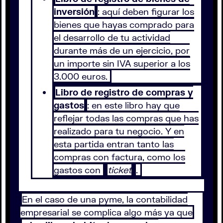
inversión
: aquí deben figurar los
bienes que hayas comprado para
el desarrollo de tu actividad
durante más de un ejercicio, por
un importe sin IVA superior a los
3.000 euros.
Libro de registro de compras y
gastos
: en este libro hay que
reflejar todas las compras que has
realizado para tu negocio. Y en
esta partida entran tanto las
compras con factura, como los
gastos con
ticket
.
En el caso de una pyme, la contabilidad
empresarial se complica algo más ya que