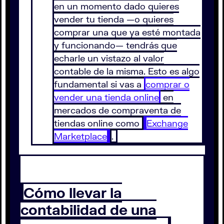
en un momento dado quieres
vender tu tienda —o quieres
comprar una que ya esté montada
y funcionando— tendrás que
echarle un vistazo al valor
contable de la misma. Esto es algo
fundamental si vas a
comprar o
vender una tienda online
en
mercados de compraventa de
tiendas online como
Exchange
Marketplace
.
Cómo llevar la
contabilidad de una