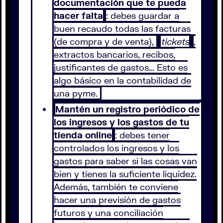
documentación que te pueda
hacer falta
: debes guardar a
buen recaudo todas las facturas
(de compra y de venta),
tickets
,
extractos bancarios, recibos,
justificantes de gastos… Esto es
algo básico en la contabilidad de
una pyme.
Mantén un registro periódico de
los ingresos y los gastos de tu
tienda online
: debes tener
controlados los ingresos y los
gastos para saber si las cosas van
bien y tienes la suficiente liquidez.
Además, también te conviene
hacer una previsión de gastos
futuros y una conciliación