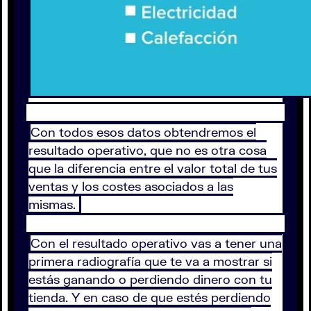
Con todos esos datos obtendremos el
resultado operativo, que no es otra cosa
que la diferencia entre el valor total de tus
ventas y los costes asociados a las
mismas.
Con el resultado operativo vas a tener una
primera radiografía que te va a mostrar si
estás ganando o perdiendo dinero con tu
tienda. Y en caso de que estés perdiendo