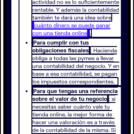
actividad no es lo suficientemente
rentable. Y además la contabilidad
también te dará una idea sobre
cuánto dinero se puede ganar
con una tienda online
.
Para cumplir con tus
obligaciones fiscales
: Hacienda
obliga a todas las pymes a llevar
una contabilidad del negocio. Y en
base a esa contabilidad, se pagan
los impuestos correspondientes.
Para que tengas una referencia
sobre el valor de tu negocio
: si
necesitas saber cuánto vale tu
tienda online, la mejor forma de
hacer una valoración es a través
de la contabilidad de la misma. Si