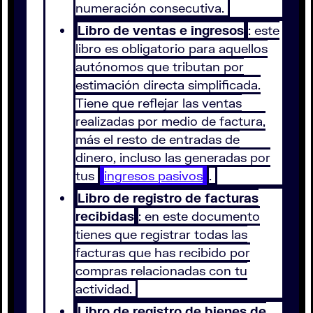
numeración consecutiva.
Libro de ventas e ingresos
: este
libro es obligatorio para aquellos
autónomos que tributan por
estimación directa simplificada.
Tiene que reflejar las ventas
realizadas por medio de factura,
más el resto de entradas de
dinero, incluso las generadas por
tus
ingresos pasivos
.
Libro de registro de facturas
recibidas
: en este documento
tienes que registrar todas las
facturas que has recibido por
compras relacionadas con tu
actividad.
Libro de registro de bienes de