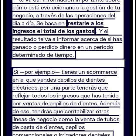
cómo está evolucionando la gestión de tu
negocio, a través de las operaciones del
día a día. Se basa en
restarle a los
ingresos el total de los gastos
. Y el
resultado te va a informar acerca de si has
ganado o perdido dinero en un período
determinado de tiempo.
Si —por ejemplo— tienes un ecommerce
en el que vendes cepillos de dientes
eléctricos, por una parte tendrás que
reflejar todos los ingresos que has tenido
por ventas de cepillos de dientes. Además
de eso, tendrás que contabilizar otras
líneas de negocio como la venta de tubos
de pasta de dientes, cepillos
convencionales o irrigadores dentales.