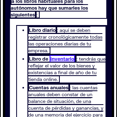
a los libros habituales para los
autónomos hay que sumarles los
siguientes
:
Libro diario
: aquí se deben
registrar cronológicamente todas
las operaciones diarias de tu
empresa.
Libro de
inventario
: tendrás que
reflejar el valor de los bienes y
existencias a final de año de tu
tienda online.
Cuentas anuales
: las cuentas
anuales deben constar de un
balance de situación, de una
cuenta de pérdidas y ganancias, y
de una memoria del ejercicio para