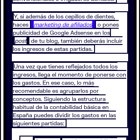
Y, si además de los cepillos de dientes,
haces
marketing de afiliados
o pones
publicidad de Google Adsense en los
post
de tu blog, también deberás incluir
los ingresos de estas partidas.
Una vez que tienes reflejados todos los
ingresos, llega el momento de ponerse con
los gastos. En ese caso, lo más
recomendable es agruparlos por
conceptos. Siguiendo la estructura
habitual de la contabilidad básica en
España puedes dividir los gastos en las
siguientes partidas: