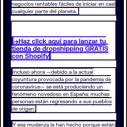
negocios rentables fáciles de iniciar en casi
cualquier parte del planeta.
→Haz click aquí para lanzar tu
tienda de dropshipping GRATIS
con Shopify
Incluso ahora —debido a la actual
coyuntura provocada por la pandemia de
coronavirus— se está produciendo un
fenómeno novedoso en España: muchas
personas están regresando a sus pueblos
de origen.
Y esa mudanza la han hecho porque están