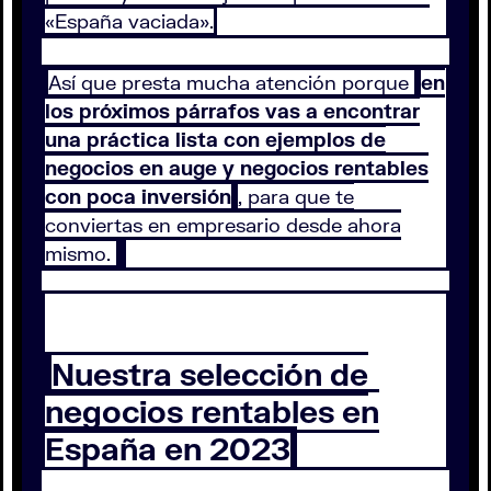
«España vaciada».
Así que presta mucha atención porque
en
los próximos párrafos vas a encontrar
una práctica lista con ejemplos de
negocios en auge y negocios rentables
con poca inversión
, para que te
conviertas en empresario desde ahora
mismo.
Nuestra selección de
negocios rentables en
España en 2023