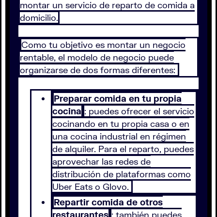
montar un servicio de reparto de comida a
domicilio.
Como tu objetivo es montar un negocio
rentable, el modelo de negocio puede
organizarse de dos formas diferentes:
Preparar comida en tu propia
cocina
: puedes ofrecer el servicio
cocinando en tu propia casa o en
una cocina industrial en régimen
de alquiler. Para el reparto, puedes
aprovechar las redes de
distribución de plataformas como
Uber Eats o Glovo.
Repartir comida de otros
restaurantes
: también puedes