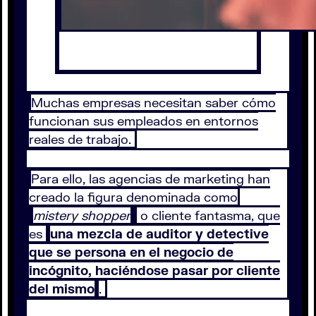
Muchas empresas necesitan saber cómo
funcionan sus empleados en entornos
reales de trabajo.
Para ello, las agencias de marketing han
creado la figura denominada como
mistery shopper
o cliente fantasma, que
es
una mezcla de auditor y detective
que se persona en el negocio de
incógnito, haciéndose pasar por cliente
del mismo
.