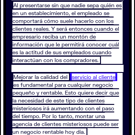
Al presentarse sin que nadie sepa quién es
en un establecimiento, el empleado se
comportará cómo suele hacerlo con los
clientes reales. Y será entonces cuando el
empresario reciba un montón de
información que le permitirá conocer cuál
es la actitud de sus empleados cuando
interactúan con los compradores.
Mejorar la calidad del
servicio al cliente
es fundamental para cualquier negocio
pequeño y rentable. Esto quiere decir que
la necesidad de este tipo de clientes
misteriosos irá aumentando con el paso
del tiempo. Por lo tanto, montar una
agencia de clientes misteriosos puede ser
un negocio rentable hoy día.