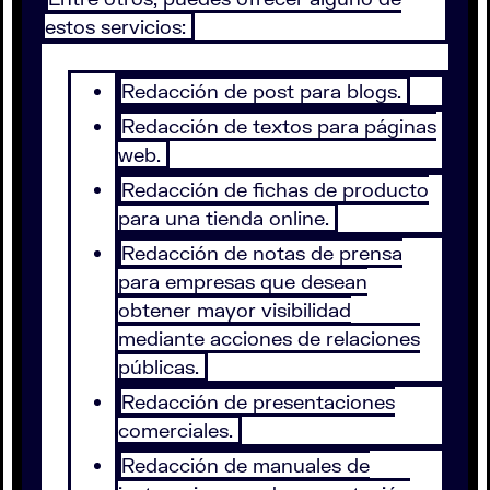
estos servicios:
Redacción de post para blogs.
Redacción de textos para páginas
web.
Redacción de fichas de producto
para una tienda online.
Redacción de notas de prensa
para empresas que desean
obtener mayor visibilidad
mediante acciones de relaciones
públicas.
Redacción de presentaciones
comerciales.
Redacción de manuales de