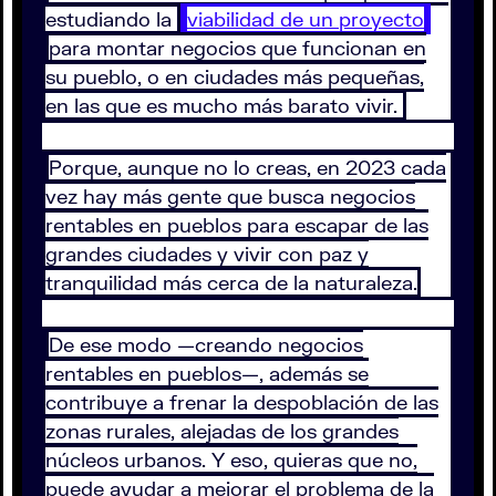
estudiando la
viabilidad de un proyecto
para montar negocios que funcionan en
su pueblo, o en ciudades más pequeñas,
en las que es mucho más barato vivir.
Porque, aunque no lo creas, en 2023 cada
vez hay más gente que busca negocios
rentables en pueblos para escapar de las
grandes ciudades y vivir con paz y
tranquilidad más cerca de la naturaleza.
De ese modo —creando negocios
rentables en pueblos—, además se
contribuye a frenar la despoblación de las
zonas rurales, alejadas de los grandes
núcleos urbanos. Y eso, quieras que no,
puede ayudar a mejorar el problema de la