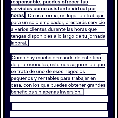
responsable, puedes ofrecer tus
servicios como asistente virtual por
horas
. De esa forma, en lugar de trabajar
para un solo empleador, prestarás servicio
a varios clientes durante las horas que
tengas disponibles a lo largo de tu jornada
laboral.
Como hay mucha demanda de este tipo
de profesionales, estamos seguros de que
se trata de uno de esos negocios
pequeños y rentables para trabajar en
casa, con los que puedes obtener grandes
beneficios sin apenas inversión.