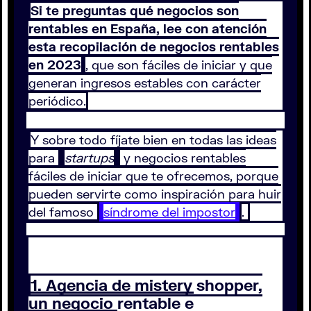
Si te preguntas qué negocios son
rentables en España, lee con atención
esta recopilación de negocios rentables
en 2023
, que son fáciles de iniciar y que
generan ingresos estables con carácter
periódico.
Y sobre todo fíjate bien en todas las ideas
para
startups
y negocios rentables
fáciles de iniciar que te ofrecemos, porque
pueden servirte como inspiración para huir
del famoso
síndrome del impostor
.
1. Agencia de mistery shopper,
un negocio rentable e