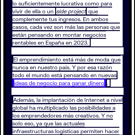
lo suficientemente lucrativa como para
vivir de ella o un
side project
que
complemente tus ingresos. En ambos
casos, cada vez son más las personas que
están pensando en montar negocios
rentables en España en 2023.
El emprendimiento está más de moda que
nunca en nuestro país. Y por esa razón
todo el mundo está pensando en nuevas
ideas de negocio para ganar dinero
.
Además, la implantación de Internet a nivel
global ha multiplicado las posibilidades a
los emprendedores más creativos. Y no
solo eso, ya que las actuales
infraestructuras logísticas permiten hacer