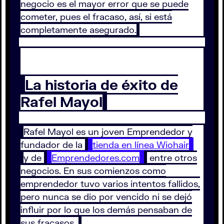
negocio es el mayor error que se puede
cometer, pues el fracaso, así, si está
completamente asegurado.
La historia de éxito de
Rafel Mayol
Rafel Mayol es un joven Emprendedor y
fundador de la
tienda en línea Wiohair
y de
Emprendedores.com
entre otros
negocios. En sus comienzos como
emprendedor tuvo varios intentos fallidos,
pero nunca se dio por vencido ni se dejó
influir por lo que los demás pensaban de
sus fracasos.