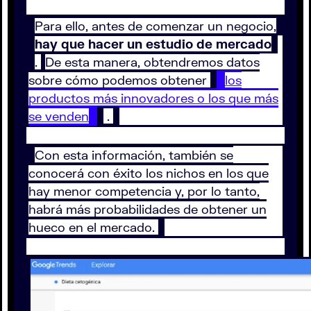
Para ello, antes de comenzar un negocio,
hay que hacer un estudio de mercado
.
De esta manera, obtendremos datos
sobre cómo podemos obtener
los
productos más innovadores o los que más
se venden
.
Con esta información, también se
conocerá con éxito los nichos en los que
hay menor competencia y, por lo tanto,
habrá más probabilidades de obtener un
hueco en el mercado.