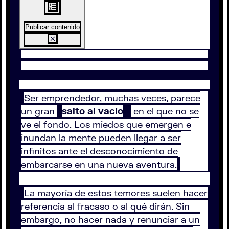
Publicar contenido
Ser emprendedor, muchas veces, parece
un gran
salto al vacío
en el que no se
ve el fondo. Los miedos que emergen e
inundan la mente pueden llegar a ser
infinitos ante el desconocimiento de
embarcarse en una nueva aventura.
La mayoría de estos temores suelen hacer
referencia al fracaso o al qué dirán. Sin
embargo, no hacer nada y renunciar a un