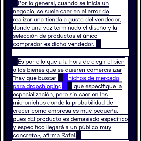
Por lo general, cuando se inicia un
negocio, se suele caer en el error de
realizar una tienda a gusto del vendedor,
donde una vez terminado el diseño y la
selección de productos el único
comprador es dicho vendedor.
Es por ello que a la hora de elegir el bien
o los bienes que se quieren comercializar
“hay que buscar
nichos de mercado
para dropshipping
que especifique la
especialización, pero sin caer en los
micronichos donde la probabilidad de
crecer como empresa es muy pequeña,
pues «El producto es demasiado específico
y específico llegará a un público muy
concreto», afirma Rafel.