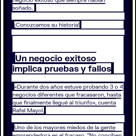
soñado.
¡Conozcamos su historia!
Un negocio exitoso
implica pruebas y fallos
«Durante dos años estuve probando 3 o 4
negocios diferentes que fracasaron, hasta
que finalmente llegué al triunfo», cuenta
Rafel Mayol.
Uno de los mayores miedos de la gente
emprendedora es el fracaso. “No conciben