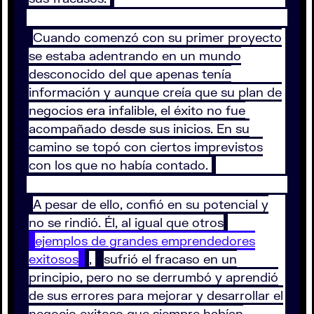
Cuando comenzó con su primer proyecto
se estaba adentrando en un mundo
desconocido del que apenas tenía
información y aunque creía que su plan de
negocios era infalible, el éxito no fue
acompañado desde sus inicios. En su
camino se topó con ciertos imprevistos
con los que no había contado.
A pesar de ello, confió en su potencial y
no se rindió. Él, al igual que otros
ejemplos de grandes emprendedores
exitosos
,
sufrió el fracaso en un
principio, pero no se derrumbó y aprendió
de sus errores para mejorar y desarrollar el
negocio exitoso que siempre habían