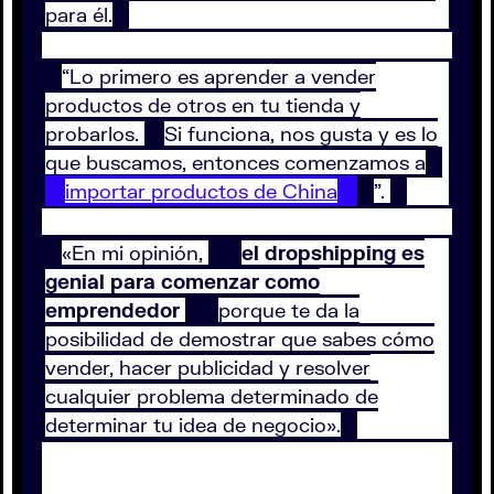
para él.
“Lo primero es aprender a vender
productos de otros en tu tienda y
probarlos.
Si funciona, nos gusta y es lo
que buscamos, entonces comenzamos a
importar productos de China
”.
«En mi opinión,
el dropshipping es
genial para comenzar como
emprendedor
porque te da la
posibilidad de demostrar que sabes cómo
vender, hacer publicidad y resolver
cualquier problema determinado de
determinar tu idea de negocio».