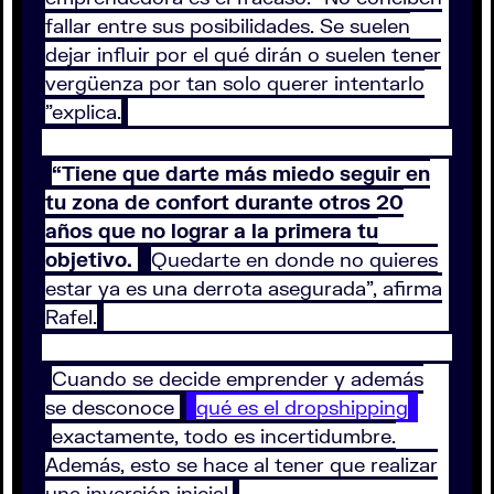
fallar entre sus posibilidades. Se suelen
dejar influir por el qué dirán o suelen tener
vergüenza por tan solo querer intentarlo
”explica.
“Tiene que darte más miedo seguir en
tu zona de confort durante otros 20
años que no lograr a la primera tu
objetivo.
Quedarte en donde no quieres
estar ya es una derrota asegurada”, afirma
Rafel.
Cuando se decide emprender y además
se desconoce
qué es el dropshipping
exactamente, todo es incertidumbre.
Además, esto se hace al tener que realizar
una inversión inicial.