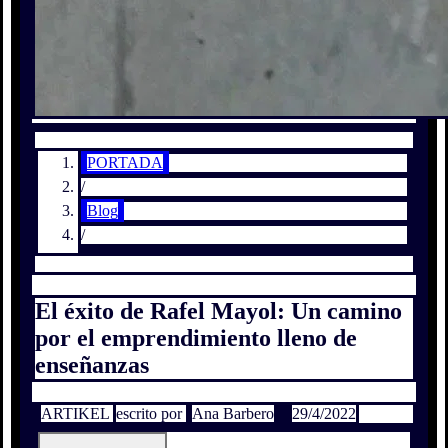
PORTADA
/
Blog
/
El éxito de Rafel Mayol: Un camino
por el emprendimiento lleno de
enseñanzas
ARTIKEL
escrito por
Ana Barbero
29/4/2022