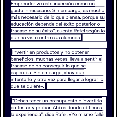
Emprender ve esta inversión como un
gasto innecesario. Sin embargo, es mucho
más necesario de lo que piensa, porque su
educación depende del éxito posterior o
fracaso de su éxito”, cuenta Rafel según lo
que ha visto entre sus alumnos.
Invertir en productos y no obtener
beneficios, muchas veces, lleva a sentir el
fracaso de no conseguir lo que se
esperaba. Sin embargo, «hay que
intentarlo y otra vez para llegar a lograr lo
que se quiere».
“Debes tener un presupuesto e invertirlo
en testar y probar. Ahí es donde obtienes
la experiencia”, dice Rafel. «Yo mismo fallé