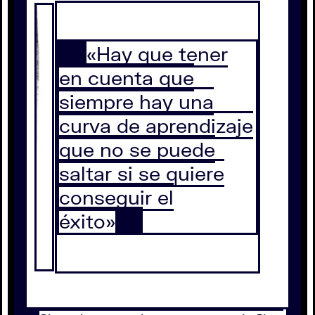
«Hay que tener
en cuenta que
siempre hay una
curva de aprendizaje
que no se puede
saltar si se quiere
conseguir el
éxito»