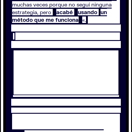
muchas veces porque no seguí ninguna
estrategia, pero
acabé
usando
un
método que me funciona
«.