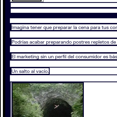
Imagina tener que preparar la cena para tus co
Podrías acabar preparando postres repletos de 
El marketing sin un perfil del consumidor es bá
Un salto al vacío.