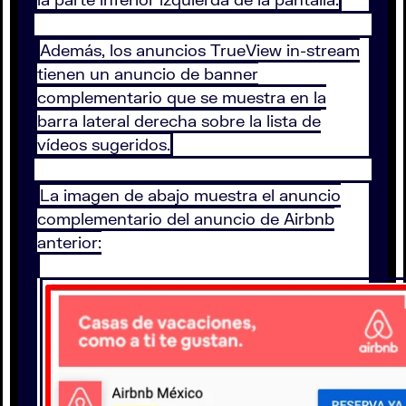
Además, los anuncios TrueView in-stream
tienen un anuncio de banner
complementario que se muestra en la
barra lateral derecha sobre la lista de
vídeos sugeridos.
La imagen de abajo muestra el anuncio
complementario del anuncio de Airbnb
anterior: