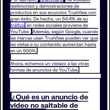
testimonios y demostraciones de
productos en sus anuncios TrueView con
gran éxito. De hecho, un 54.4% de su
tráfico
en redes sociales proviene de
YouTube.
Además, según Google, cuando
las marcas usan TrueView pueden ver que
las vistas a su contenido aumentan hasta
en un 500%.
Ahora, echemos un vistazo a las otras
formas de anuncios de YouTube.
¿Qué es un anuncio de
vídeo no saltable de