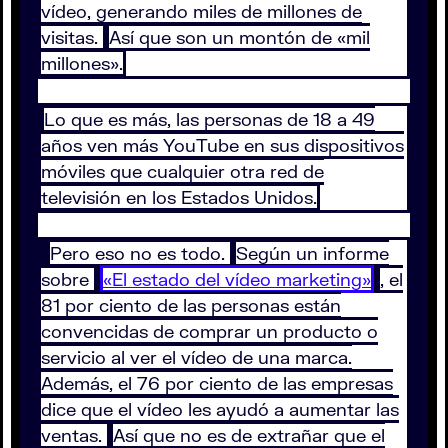
vídeo, generando miles de millones de
visitas.
Así que son un montón de «mil
millones».
Lo que es más, las personas de 18 a 49
años ven más YouTube en sus dispositivos
móviles que cualquier otra red de
televisión en los Estados Unidos.
Pero eso no es todo.
Según un informe
sobre
«El estado del vídeo marketing»
, el
81 por ciento de las personas están
convencidas de comprar un producto o
servicio al ver el vídeo de una marca.
Además, el 76 por ciento de las empresas
dice que el vídeo les ayudó a aumentar las
ventas.
Así que no es de extrañar que el