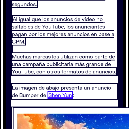
segundos.
Al igual que los anuncios de vídeo no
saltables de YouTube, los anunciantes
pagan por los mejores anuncios en base a
CPM.
Muchas marcas los utilizan como parte de
una campaña publicitaria más grande de
YouTube, con otros formatos de anuncios.
La imagen de abajo presenta un anuncio
de Bumper de
Shen Yun
: