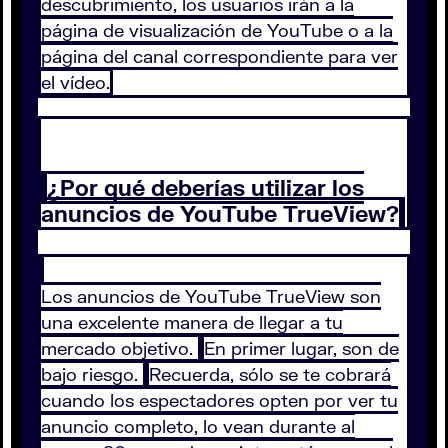
descubrimiento, los usuarios irán a la
página de visualización de YouTube o a la
página del canal correspondiente para ver
el vídeo.
¿Por qué deberías utilizar los
anuncios de YouTube TrueView?
Los anuncios de YouTube TrueView son
una excelente manera de llegar a tu
mercado objetivo.
En primer lugar, son de
bajo riesgo.
Recuerda, sólo se te cobrará
cuando los espectadores opten por ver tu
anuncio completo, lo vean durante al