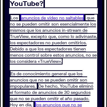
YouTube?
Los
anuncios de vídeo no saltables
que
no se pueden omitir son esencialmente los
mismos que los anuncios in-stream de
TrueView, excepto que, como lo adivinaste,
los espectadores no pueden omitirlos.
Debido a que los espectadores tienen
menos control sobre estos anuncios, no se
los considera «TrueView».
Es de conocimiento general que los
anuncios que no se pueden omitir son
impopulares.
De hecho, YouTube eliminó
el formato de anuncios de 30 segundos
que no se pueden omitir el año pasado.
Hoy en día,
los anuncios que no se