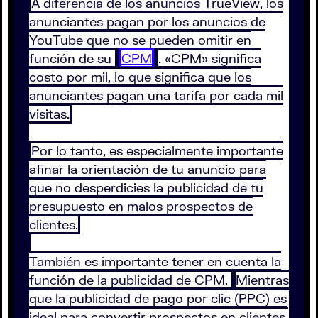
A diferencia de los anuncios TrueView, los
anunciantes pagan por los anuncios de
YouTube que no se pueden omitir en
función de su
CPM
. «CPM» significa
costo por mil, lo que significa que los
anunciantes pagan una tarifa por cada mil
visitas.
Por lo tanto, es especialmente importante
afinar la orientación de tu anuncio para
que no desperdicies la publicidad de tu
presupuesto en malos prospectos de
clientes.
También es importante tener en cuenta la
función de la publicidad de CPM.
Mientras
que la publicidad de pago por clic (PPC) es
ideal para convertir prospectos en clientes,