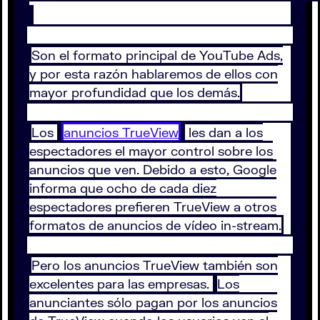
Son el formato principal de YouTube Ads,
y por esta razón hablaremos de ellos con
mayor profundidad que los demás.
Los
anuncios TrueView
les dan a los
espectadores el mayor control sobre los
anuncios que ven. Debido a esto, Google
informa que ocho de cada diez
espectadores prefieren TrueView a otros
formatos de anuncios de vídeo in-stream.
Pero los anuncios TrueView también son
excelentes para las empresas.
Los
anunciantes sólo pagan por los anuncios