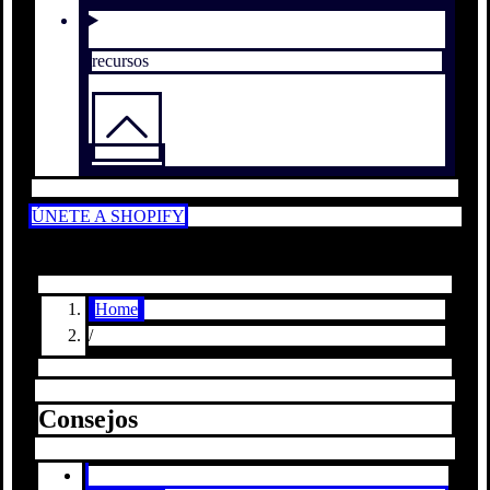
recursos
ÚNETE A SHOPIFY
Home
/
Consejos