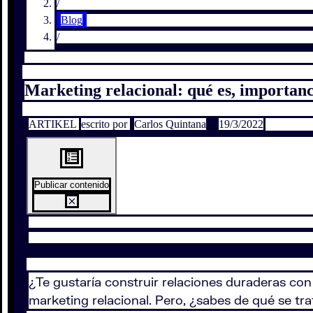
/
Blog
/
Marketing relacional: qué es, importanci
ARTIKEL
escrito por
Carlos Quintana
19/3/2022
Publicar contenido
¿Te gustaría construir relaciones duraderas co
marketing relacional. Pero, ¿sabes de qué se tr