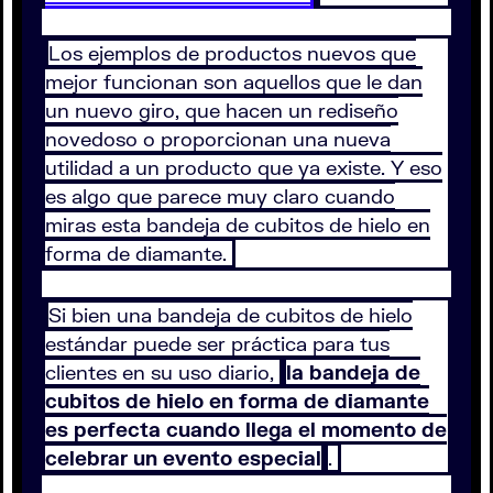
Los ejemplos de productos nuevos que
mejor funcionan son aquellos que le dan
un nuevo giro, que hacen un rediseño
novedoso o proporcionan una nueva
utilidad a un producto que ya existe. Y eso
es algo que parece muy claro cuando
miras esta bandeja de cubitos de hielo en
forma de diamante.
Si bien una bandeja de cubitos de hielo
estándar puede ser práctica para tus
clientes en su uso diario,
la bandeja de
cubitos de hielo en forma de diamante
es perfecta cuando llega el momento de
celebrar un evento especial
.