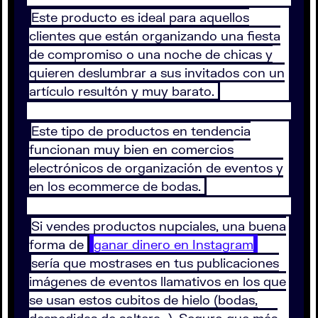
Este producto es ideal para aquellos
clientes que están organizando una fiesta
de compromiso o una noche de chicas y
quieren deslumbrar a sus invitados con un
artículo resultón y muy barato.
Este tipo de productos en tendencia
funcionan muy bien en comercios
electrónicos de organización de eventos y
en los ecommerce de bodas.
Si vendes productos nupciales, una buena
forma de
ganar dinero en Instagram
sería que mostrases en tus publicaciones
imágenes de eventos llamativos en los que
se usan estos cubitos de hielo (bodas,