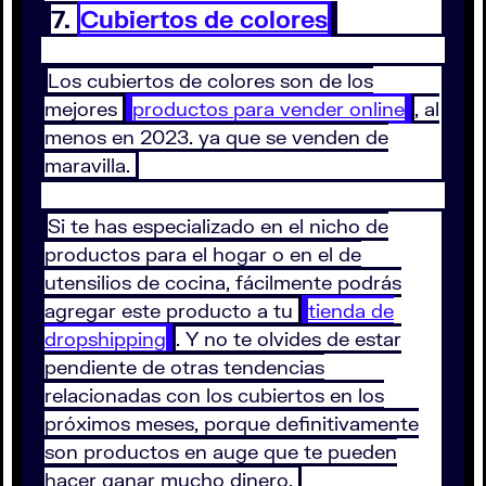
7.
Cubiertos de colores
Los cubiertos de colores son de los
mejores
productos para vender online
, al
menos en 2023. ya que se venden de
maravilla.
Si te has especializado en el nicho de
productos para el hogar o en el de
utensilios de cocina, fácilmente podrás
agregar este producto a tu
tienda de
dropshipping
. Y no te olvides de estar
pendiente de otras tendencias
relacionadas con los cubiertos en los
próximos meses, porque definitivamente
son productos en auge que te pueden
hacer ganar mucho dinero.