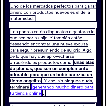
Uno de los mercados perfectos para ganar
dinero con productos nuevos es el de la
maternidad.
Los padres están dispuestos a gastarse lo
que sea por su hijo. Y también están
deseando encontrar una nueva excusa
para seguir presumiendo de su crío. Algo
de lo que hay que aprovecharse
ofreciéndoles productos como
unas alas
de plumas, que son un complemento
adorable para que un bebé parezca un
tierno angelito
. Y eso, sin ninguna duda,
terminará
generando mucho dinero para
tu tienda online
.