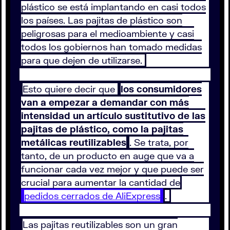
plástico se está implantando en casi todos
los países. Las pajitas de plástico son
peligrosas para el medioambiente y casi
todos los gobiernos han tomado medidas
para que dejen de utilizarse.
Esto quiere decir que
los consumidores
van a empezar a demandar con más
intensidad un artículo sustitutivo de las
pajitas de plástico, como la pajitas
metálicas reutilizables
. Se trata, por
tanto, de un producto en auge que va a
funcionar cada vez mejor y que puede ser
crucial para aumentar la cantidad de
pedidos cerrados de AliExpress
.
Las pajitas reutilizables son un gran