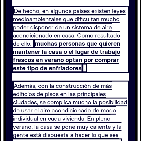
De hecho, en algunos países existen leyes
medioambientales que dificultan mucho
poder disponer de un sistema de aire
acondicionado en casa. Como resultado
de ello,
muchas personas que quieren
mantener la casa o el lugar de trabajo
frescos en verano optan por comprar
este tipo de enfriadores
.
Además, con la construcción de más
edificios de pisos en las principales
ciudades, se complica mucho la posibilidad
de usar el aire acondicionado de modo
individual en cada vivienda. En pleno
verano, la casa se pone muy caliente y la
gente está dispuesta a hacer lo que sea