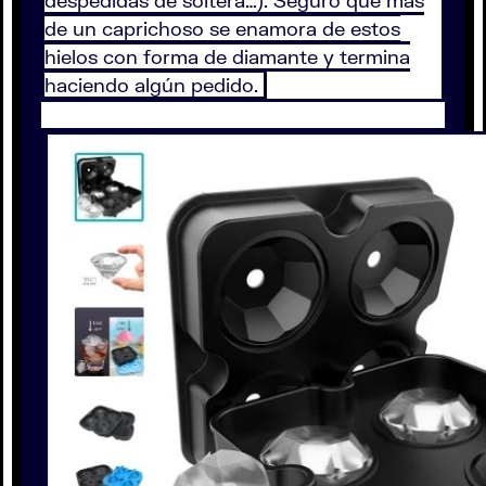
despedidas de soltera…). Seguro que más
de un caprichoso se enamora de estos
hielos con forma de diamante y termina
haciendo algún pedido.