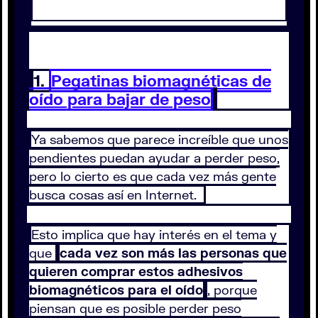
1.
Pegatinas biomagnéticas de
oído para bajar de peso
Ya sabemos que parece increíble que unos
pendientes puedan ayudar a perder peso,
pero lo cierto es que cada vez más gente
busca cosas así en Internet.
Esto implica que hay interés en el tema y
que
cada vez son más las personas que
quieren comprar estos adhesivos
biomagnéticos para el oído
, porque
piensan que es posible perder peso