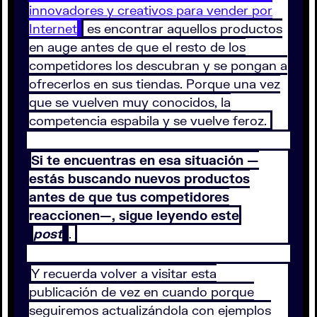
innovadores y creativos para vender por
Internet
es encontrar aquellos productos
en auge antes de que el resto de los
competidores los descubran y se pongan a
ofrecerlos en sus tiendas. Porque una vez
que se vuelven muy conocidos, la
competencia espabila y se vuelve feroz.
Si te encuentras en esa situación —
estás buscando nuevos productos
antes de que tus competidores
reaccionen—, sigue leyendo este
post
.
Y recuerda volver a visitar esta
publicación de vez en cuando porque
seguiremos actualizándola con ejemplos