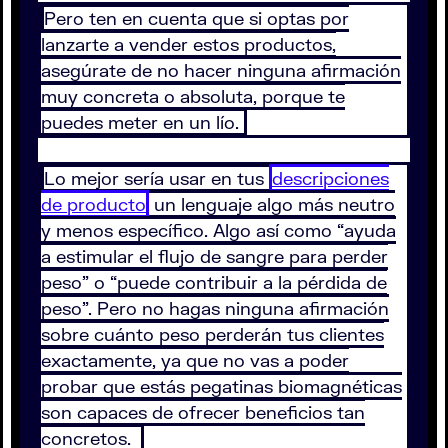
Pero ten en cuenta que si optas por
lanzarte a vender estos productos,
asegúrate de no hacer ninguna afirmación
muy concreta o absoluta, porque te
puedes meter en un lío.
Lo mejor sería usar en tus
descripciones
de producto
un lenguaje algo más neutro
y menos específico. Algo así como “ayuda
a estimular el flujo de sangre para perder
peso” o “puede contribuir a la pérdida de
peso”. Pero no hagas ninguna afirmación
sobre cuánto peso perderán tus clientes
exactamente, ya que no vas a poder
probar que estás pegatinas biomagnéticas
son capaces de ofrecer beneficios tan
concretos.