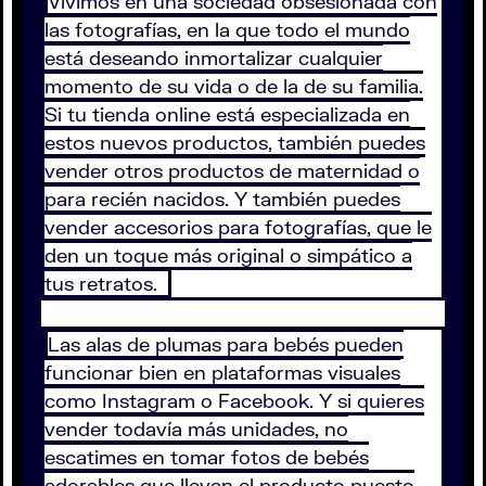
Vivimos en una sociedad obsesionada con
las fotografías, en la que todo el mundo
está deseando inmortalizar cualquier
momento de su vida o de la de su familia.
Si tu tienda online está especializada en
estos nuevos productos, también puedes
vender otros productos de maternidad o
para recién nacidos. Y también puedes
vender accesorios para fotografías, que le
den un toque más original o simpático a
tus retratos.
Las alas de plumas para bebés pueden
funcionar bien en plataformas visuales
como Instagram o Facebook. Y si quieres
vender todavía más unidades, no
escatimes en tomar fotos de bebés
adorables que llevan el producto puesto