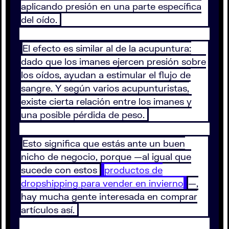
aplicando presión en una parte específica
del oído.
El efecto es similar al de la acupuntura:
dado que los imanes ejercen presión sobre
los oídos, ayudan a estimular el flujo de
sangre. Y según varios acupunturistas,
existe cierta relación entre los imanes y
una posible pérdida de peso.
Esto significa que estás ante un buen
nicho de negocio, porque —al igual que
sucede con estos
productos de
dropshipping para vender en invierno
—,
hay mucha gente interesada en comprar
artículos así.