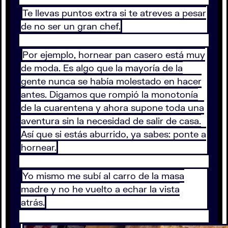
Te llevas puntos extra si te atreves a pesar
de no ser un gran chef.
Por ejemplo, hornear pan casero está muy
de moda. Es algo que la mayoría de la
gente nunca se había molestado en hacer
antes. Digamos que rompió la monotonía
de la cuarentena y ahora supone toda una
aventura sin la necesidad de salir de casa.
Así que si estás aburrido, ya sabes: ponte a
hornear.
Yo mismo me subí al carro de la masa
madre y no he vuelto a echar la vista
atrás.