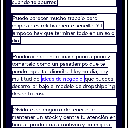
cuando te aburres.
Puede parecer mucho trabajo pero
empezar es relativamente sencillo. Y t
ampoco hay que terminar todo en un solo
día.
Puedes ir haciendo cosas poco a poco y
tomártelo como un pasatiempo que te
puede reportar dinerillo. Hoy en día, hay
multitud de
ideas de negocio
que puedes
desarrollar bajo el modelo de dropshipping
desde tu casa.
Olvídate del engorro de tener que
mantener un stock y centra tu atención en
buscar productos atractivos y en mejorar