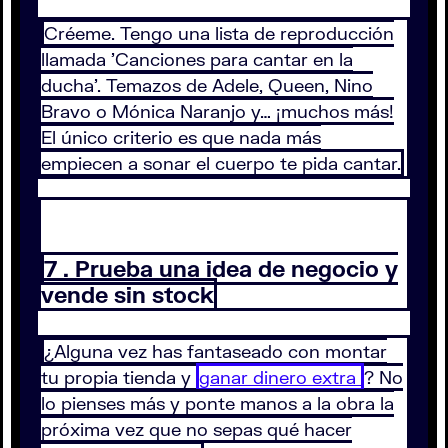
Créeme. Tengo una lista de reproducción
llamada 'Canciones para cantar en la
ducha'. Temazos de Adele, Queen, Nino
Bravo o Mónica Naranjo y… ¡muchos más!
El único criterio es que nada más
empiecen a sonar el cuerpo te pida cantar.
7 . Prueba una idea de negocio y
vende sin stock
¿Alguna vez has fantaseado con montar
tu propia tienda y
ganar dinero extra
? No
lo pienses más y ponte manos a la obra la
próxima vez que no sepas qué hacer