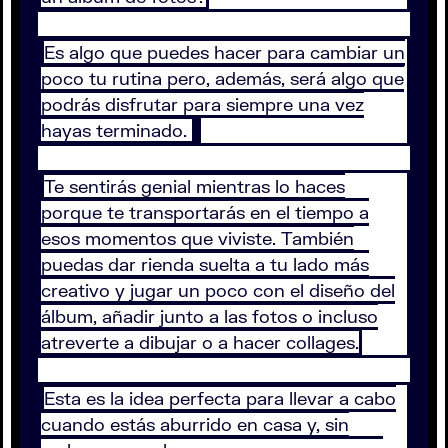
Es algo que puedes hacer para cambiar un
poco tu rutina pero, además, será algo que
podrás disfrutar para siempre una vez
hayas terminado.
Te sentirás genial mientras lo haces
porque te transportarás en el tiempo a
esos momentos que viviste. También
puedas dar rienda suelta a tu lado más
creativo y jugar un poco con el diseño del
álbum, añadir junto a las fotos o incluso
atreverte a dibujar o a hacer collages.
Esta es la idea perfecta para llevar a cabo
cuando estás aburrido en casa y, sin