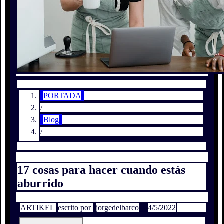
PORTADA
/
Blog
/
17 cosas para hacer cuando estás
aburrido
ARTIKEL
escrito por
jorgedelbarco
4/5/2022