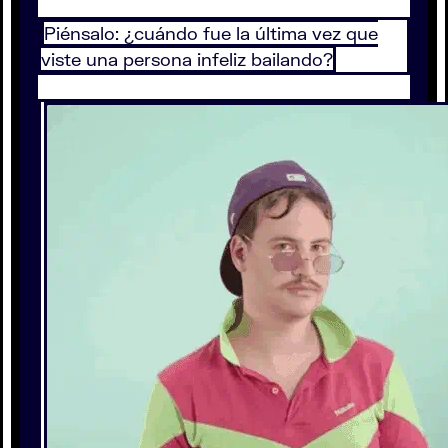
Piénsalo: ¿cuándo fue la última vez que
viste una persona infeliz bailando?