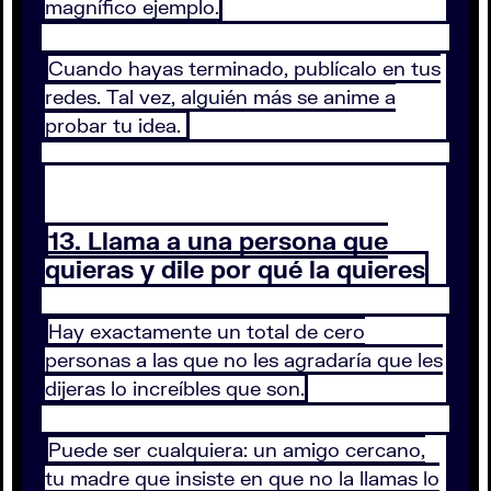
magnífico ejemplo.
Cuando hayas terminado, publícalo en tus
redes. Tal vez, alguién más se anime a
probar tu idea.
13. Llama a una persona que
quieras y dile por qué la quieres
Hay exactamente un total de cero
personas a las que no les agradaría que les
dijeras lo increíbles que son.
Puede ser cualquiera: un amigo cercano,
tu madre que insiste en que no la llamas lo