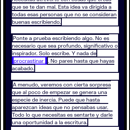
que se te dan mal. Esta idea va dirigida a
todas esas personas que no se consideran
buenas escribiendo.
Ponte a prueba escribiendo algo. No es
necesario que sea profundo, significativo o
inspirador. Solo escribe. Y nada de
procrastinar
. No pares hasta que hayas
acabado.
A menudo, veremos con cierta sorpresa
que al poco de empezar se genera una
especie de inercia. Puede que hasta
aparezcan ideas que no pensabas usar.
Todo lo que necesitas es sentarte y darle
una oportunidad a la escritura.