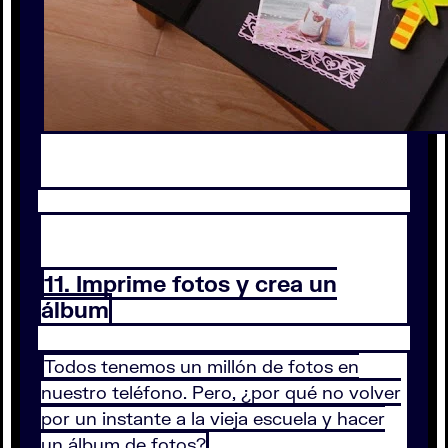
11. Imprime fotos y crea un
álbum
Todos tenemos un millón de fotos en
nuestro teléfono. Pero, ¿por qué no volver
por un instante a la vieja escuela y hacer
un álbum de fotos?