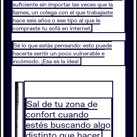
suficiente sin importar las veces que la
llames, un colega con el que trabajaste
hace seis años o ese tipo al que le
compraste tu sofá en internet.
Sé lo que estás pensando: esto puede
hacerte sentir un poco vulnerable e
incómodo. ¡Esa es la idea!
Sal de tu zona de
confort cuando
estés buscando algo
distinto que hacer.