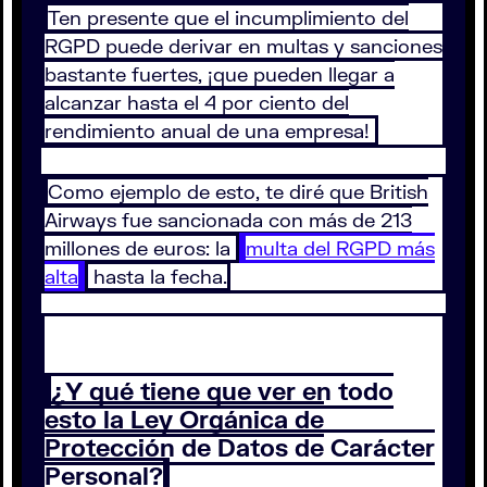
Ten presente que el incumplimiento del
RGPD puede derivar en multas y sanciones
bastante fuertes, ¡que pueden llegar a
alcanzar hasta el 4 por ciento del
rendimiento anual de una empresa!
Como ejemplo de esto, te diré que British
Airways fue sancionada con más de 213
millones de euros: la
multa del RGPD más
alta
hasta la fecha.
¿Y qué tiene que ver en todo
esto la Ley Orgánica de
Protección de Datos de Carácter
Personal?