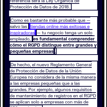
referencia será la Ley Orgánica de
Protección de Datos de 2018.
Como es bastante más probable que —
salvo las
tiendas online más exitosas e
inspiradoras
— tu negocio tenga un solo
empleado,
es fundamental comprender
cómo el RGPD distingue entre grandes y
pequeñas empresas
.
De hecho, el nuevo Reglamento General
de Protección de Datos de la Unión
Europea no considera de la misma manera
a las empresas pequeñas que a las
grandes. Por ejemplo, algunos requisitos
de mantenimiento de registros en el RGPD
se aplican solo a empresas con más de