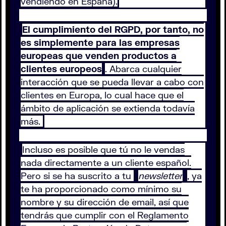
vendiendo en España).
El cumplimiento del RGPD, por tanto, no
es simplemente para las empresas
europeas que venden productos a
clientes europeos
. Abarca cualquier
interacción que se pueda llevar a cabo con
clientes en Europa, lo cual hace que el
ámbito de aplicación se extienda todavía
más.
Incluso es posible que tú no le vendas
nada directamente a un cliente español.
Pero si se ha suscrito a tu
newsletter
, ya
te ha proporcionado como mínimo su
nombre y su dirección de email, así que
tendrás que cumplir con el Reglamento