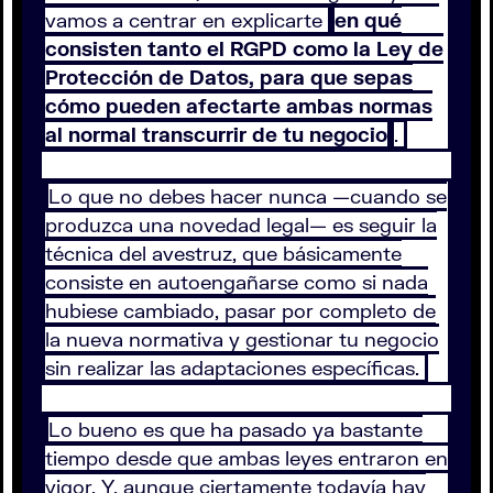
vamos a centrar en explicarte
en qué
consisten tanto el RGPD como la Ley de
Protección de Datos, para que sepas
cómo pueden afectarte ambas normas
al normal transcurrir de tu negocio
.
Lo que no debes hacer nunca —cuando se
produzca una novedad legal— es seguir la
técnica del avestruz, que básicamente
consiste en autoengañarse como si nada
hubiese cambiado, pasar por completo de
la nueva normativa y gestionar tu negocio
sin realizar las adaptaciones específicas.
Lo bueno es que ha pasado ya bastante
tiempo desde que ambas leyes entraron en
vigor. Y, aunque ciertamente todavía hay