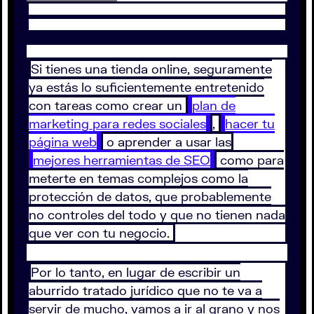
Si tienes una tienda online, seguramente
ya estás lo suficientemente entretenido
con tareas como crear un
plan de
marketing para redes sociales
,
hacer tu
página web
o aprender a usar las
mejores herramientas de SEO
como para
meterte en temas complejos como la
protección de datos, que probablemente
no controles del todo y que no tienen nada
que ver con tu negocio.
Por lo tanto, en lugar de escribir un
aburrido tratado jurídico que no te va a
servir de mucho, vamos a ir al grano y nos