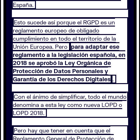
España.
Esto sucede así porque el RGPD es un
reglamento europeo de obligado
cumplimiento en todo el territorio de la
Unión Europea. Pero
para adaptar ese
reglamento a la legislación española, en
2018 se aprobó la Ley Orgánica de
Protección de Datos Personales y
Garantía de los Derechos Digitales
.
Con el ánimo de simplificar, todo el mundo
denomina a esta ley como nueva LOPD o
LOPD 2018.
Pero hay que tener en cuenta que el
Reglamento General de Protección de