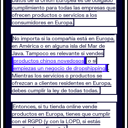
Datos de la Unión Europea es de obligado
cumplimiento para todas las empresas que
ofrecen productos o servicios a los
consumidores en Europa.
No importa si la compañía está en Europa,
en América o en alguna isla del Mar de
Java. Tampoco es relevante si vendes
productos chinos novedosos
o si
empiezas un negocio de dropshipping
.
Mientras los servicios o productos se
ofrezcan a clientes residentes en Europa,
debes cumplir la ley de todas todas.
Entonces, si tu tienda online vende
productos en Europa, tienes que cumplir
con el RGPD (y con la LOPD, si estás