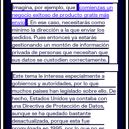
Imagina, por ejemplo, que
comienzas un
negocio exitoso de producto gratis más
envío
. En ese caso, necesitarás como
mínimo la dirección a la que enviar los
pedidos. Pues entonces ya estarás
gestionando un montón de información
privada de personas que necesitan que
sus datos se custodien correctamente.
Este tema le interesa especialmente a
gobiernos y autoridades, por lo que
muchos países han legislado sobre ello. De
hecho, Estados Unidos ya contaba con
una Directiva de Protección de Datos,
aunque se ha quedado bastante
desactualizada, porque esta fue
promulgada en 1995, por lo que no es