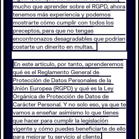
mucho que aprender sobre el RGPD, ahora
tenemos más experiencia y podemos
mostrarte cómo cumplir con todos los
preceptos, para que no tengas
encontronazos desagradables que podrían
costarte un dinerito en multas.
En este artículo, por tanto, aprenderemos
qué es el Reglamento General de
Protección de Datos Personales de la
Unión Europea (RGPD) y qué es la Ley
Orgánica de Protección de Datos de
Carácter Personal. Y no solo eso, ya que te
vamos a enseñar asimismo lo que tienes
que hacer para cumplir la legislación
vigente y cómo puedes beneficiarte de ello
para mejorar tu servicio al cliente.