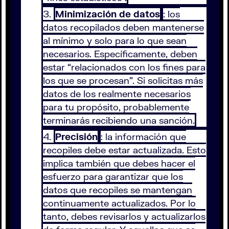
Minimización de datos
: los
datos recopilados deben mantenerse
al mínimo y solo para lo que sean
necesarios. Específicamente, deben
estar “relacionados con los fines para
los que se procesan”. Si solicitas más
datos de los realmente necesarios
para tu propósito, probablemente
terminarás recibiendo una sanción.
Precisión
: la información que
recopiles debe estar actualizada. Esto
implica también que debes hacer el
esfuerzo para garantizar que los
datos que recopiles se mantengan
continuamente actualizados. Por lo
tanto, debes revisarlos y actualizarlos