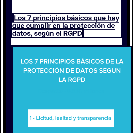
Los 7 principios básicos que hay
que cumplir en la protección de
datos, según el RGPD