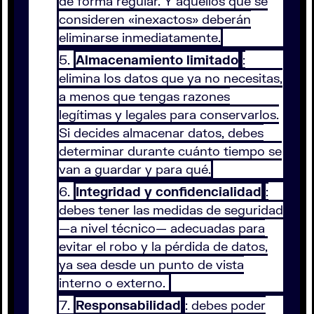
de forma regular. Y aquellos que se
consideren «inexactos» deberán
eliminarse inmediatamente.
Almacenamiento limitado
:
elimina los datos que ya no necesitas,
a menos que tengas razones
legítimas y legales para conservarlos.
Si decides almacenar datos, debes
determinar durante cuánto tiempo se
van a guardar y para qué.
Integridad y confidencialidad
:
debes tener las medidas de seguridad
—a nivel técnico— adecuadas para
evitar el robo y la pérdida de datos,
ya sea desde un punto de vista
interno o externo.
Responsabilidad
: debes poder