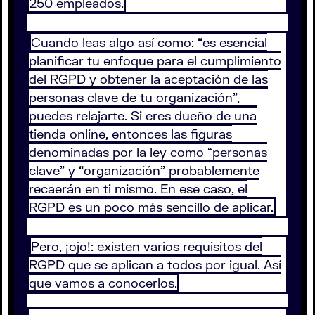
250 empleados.
Cuando leas algo así como: “es esencial
planificar tu enfoque para el cumplimiento
del RGPD y obtener la aceptación de las
personas clave de tu organización”,
puedes relajarte. Si eres dueño de una
tienda online, entonces las figuras
denominadas por la ley como “personas
clave” y “organización” probablemente
recaerán en ti mismo. En ese caso, el
RGPD es un poco más sencillo de aplicar.
Pero, ¡ojo!: existen varios requisitos del
RGPD que se aplican a todos por igual. Así
que vamos a conocerlos.