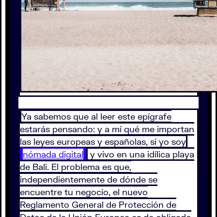
Ya sabemos que al leer este epígrafe
estarás pensando: y a mí qué me importan
las leyes europeas y españolas, si yo soy
nómada digital
y vivo en una idílica playa
de Bali. El problema es que,
independientemente de dónde se
encuentre tu negocio, el nuevo
Reglamento General de Protección de