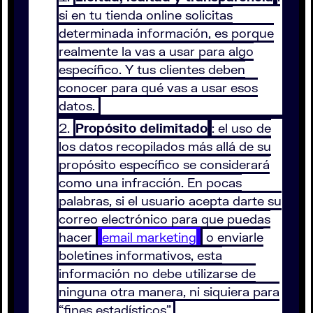
si en tu tienda online solicitas
determinada información, es porque
realmente la vas a usar para algo
específico. Y tus clientes deben
conocer para qué vas a usar esos
datos.
Propósito delimitado
: el uso de
los datos recopilados más allá de su
propósito específico se considerará
como una infracción. En pocas
palabras, si el usuario acepta darte su
correo electrónico para que puedas
hacer
email marketing
o enviarle
boletines informativos, esta
información no debe utilizarse de
ninguna otra manera, ni siquiera para
“fines estadísticos”.