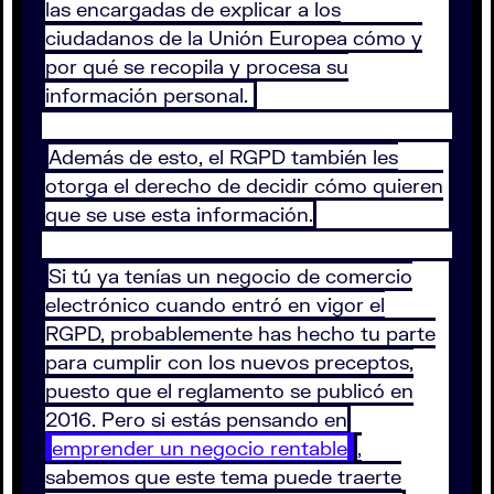
las encargadas de explicar a los
ciudadanos de la Unión Europea cómo y
por qué se recopila y procesa su
información personal.
Además de esto, el RGPD también les
otorga el derecho de decidir cómo quieren
que se use esta información.
Si tú ya tenías un negocio de comercio
electrónico cuando entró en vigor el
RGPD, probablemente has hecho tu parte
para cumplir con los nuevos preceptos,
puesto que el reglamento se publicó en
2016. Pero si estás pensando en
emprender un negocio rentable
,
sabemos que este tema puede traerte