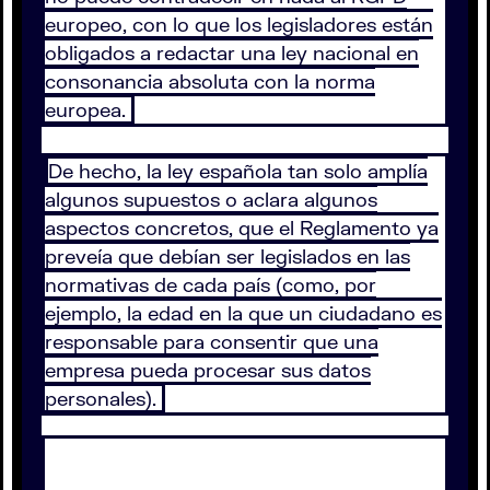
europeo, con lo que los legisladores están
obligados a redactar una ley nacional en
consonancia absoluta con la norma
europea.
De hecho, la ley española tan solo amplía
algunos supuestos o aclara algunos
aspectos concretos, que el Reglamento ya
preveía que debían ser legislados en las
normativas de cada país (como, por
ejemplo, la edad en la que un ciudadano es
responsable para consentir que una
empresa pueda procesar sus datos
personales).