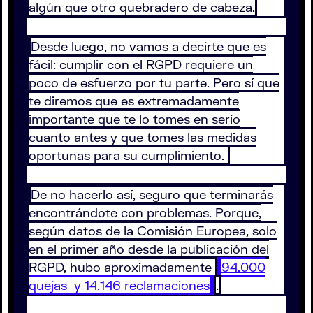
algún que otro quebradero de cabeza.
Desde luego, no vamos a decirte que es
fácil: cumplir con el RGPD requiere un
poco de esfuerzo por tu parte. Pero sí que
te diremos que es extremadamente
importante que te lo tomes en serio
cuanto antes y que tomes las medidas
oportunas para su cumplimiento.
De no hacerlo así, seguro que terminarás
encontrándote con problemas. Porque,
según datos de la Comisión Europea, solo
en el primer año desde la publicación del
RGPD, hubo aproximadamente
94.000
quejas y 14.146 reclamaciones
.