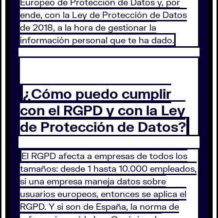
Europeo de Protección de Datos y, por
ende, con la Ley de Protección de Datos
de 2018, a la hora de gestionar la
información personal que te ha dado.
¿Cómo puedo cumplir
con el RGPD y con la Ley
de Protección de Datos?
El RGPD afecta a empresas de todos los
tamaños: desde 1 hasta 10.000 empleados,
si una empresa maneja datos sobre
usuarios europeos, entonces se aplica el
RGPD. Y si son de España, la norma de